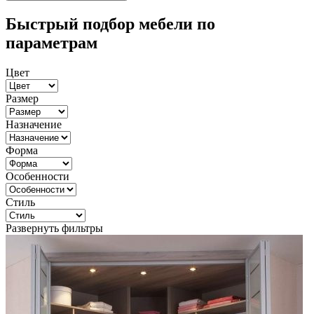
Быстрый подбор мебели по
параметрам
Цвет
Размер
Назначение
Форма
Особенности
Стиль
Развернуть фильтры