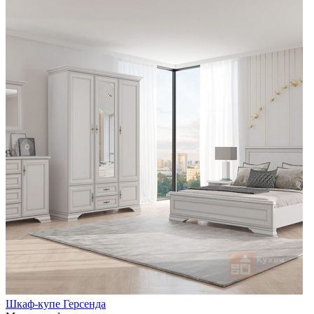
Шкаф-купе Герсенда