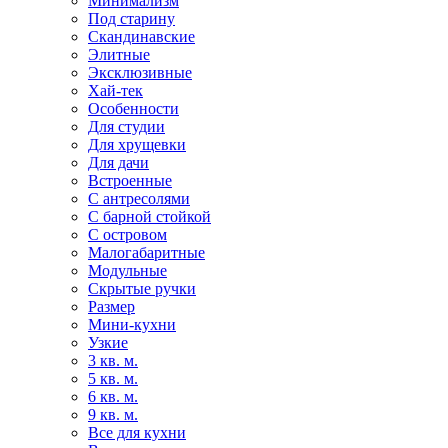
Минимализм
Под старину
Скандинавские
Элитные
Эксклюзивные
Хай-тек
Особенности
Для студии
Для хрущевки
Для дачи
Встроенные
С антресолями
С барной стойкой
С островом
Малогабаритные
Модульные
Скрытые ручки
Размер
Мини-кухни
Узкие
3 кв. м.
5 кв. м.
6 кв. м.
9 кв. м.
Все для кухни