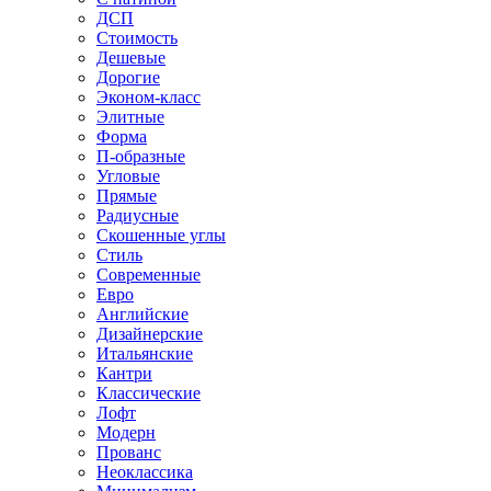
ДСП
Стоимость
Дешевые
Дорогие
Эконом-класс
Элитные
Форма
П-образные
Угловые
Прямые
Радиусные
Скошенные углы
Стиль
Современные
Евро
Английские
Дизайнерские
Итальянские
Кантри
Классические
Лофт
Модерн
Прованс
Неоклассика