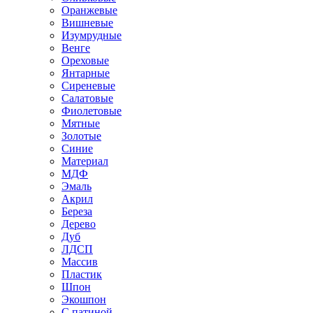
Оранжевые
Вишневые
Изумрудные
Венге
Ореховые
Янтарные
Сиреневые
Салатовые
Фиолетовые
Мятные
Золотые
Синие
Материал
МДФ
Эмаль
Акрил
Береза
Дерево
Дуб
ЛДСП
Массив
Пластик
Шпон
Экошпон
С патиной