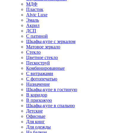
МДФ
Пластик
Alvic Luxe
Эмаль
Акрил
ДСП
С патиной
Шкафы-купе с зеркалом
Матовое зеркало
Стекло
Цветное стекло
Пескоструй
Комбинированные
С витражами
С фотопечатью
Назначение
Шкафы-купе в гостиную
В коридор
В прихожую
Шкафы-купе в спальню
Детские
Офисные
Для книг
Для одежды
На балкон