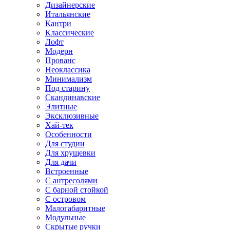
Дизайнерские
Итальянские
Кантри
Классические
Лофт
Модерн
Прованс
Неоклассика
Минимализм
Под старину
Скандинавские
Элитные
Эксклюзивные
Хай-тек
Особенности
Для студии
Для хрущевки
Для дачи
Встроенные
С антресолями
С барной стойкой
С островом
Малогабаритные
Модульные
Скрытые ручки