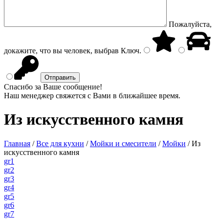
Пожалуйста,
докажите, что вы человек, выбрав
Ключ
.
Спасибо за Ваше сообщение!
Наш менеджер свяжется с Вами в ближайшее время.
Из искусственного камня
Главная
/
Все для кухни
/
Мойки и смесители
/
Мойки
/
Из
искусственного камня
gr1
gr2
gr3
gr4
gr5
gr6
gr7