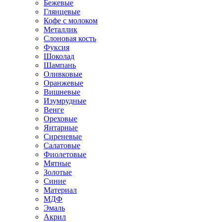
Бежевые
Глянцевые
Кофе с молоком
Металлик
Слоновая кость
Фуксия
Шоколад
Шампань
Оливковые
Оранжевые
Вишневые
Изумрудные
Венге
Ореховые
Янтарные
Сиреневые
Салатовые
Фиолетовые
Мятные
Золотые
Синие
Материал
МДФ
Эмаль
Акрил