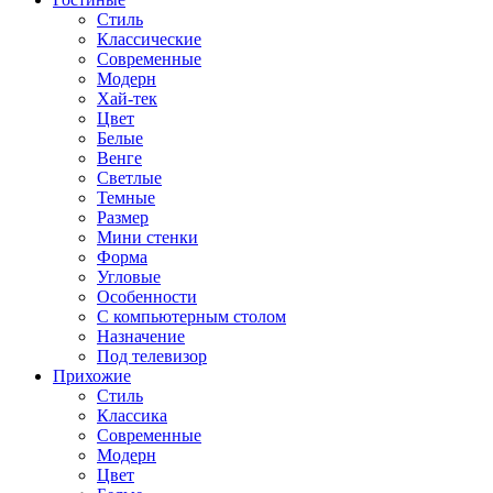
Стиль
Классические
Современные
Модерн
Хай-тек
Цвет
Белые
Венге
Светлые
Темные
Размер
Мини стенки
Форма
Угловые
Особенности
С компьютерным столом
Назначение
Под телевизор
Прихожие
Стиль
Классика
Современные
Модерн
Цвет