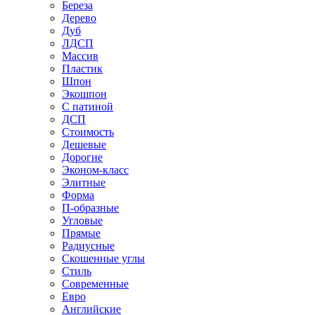
Береза
Дерево
Дуб
ЛДСП
Массив
Пластик
Шпон
Экошпон
С патиной
ДСП
Стоимость
Дешевые
Дорогие
Эконом-класс
Элитные
Форма
П-образные
Угловые
Прямые
Радиусные
Скошенные углы
Стиль
Современные
Евро
Английские