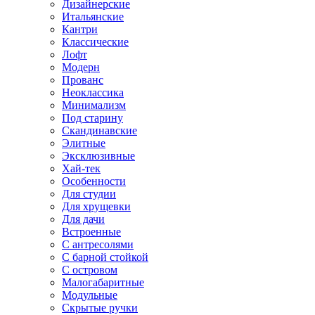
Дизайнерские
Итальянские
Кантри
Классические
Лофт
Модерн
Прованс
Неоклассика
Минимализм
Под старину
Скандинавские
Элитные
Эксклюзивные
Хай-тек
Особенности
Для студии
Для хрущевки
Для дачи
Встроенные
С антресолями
С барной стойкой
С островом
Малогабаритные
Модульные
Скрытые ручки