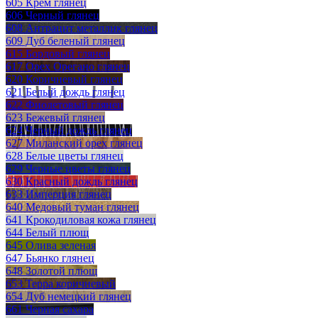
605 Крем глянец
606 Черный глянец
608 Антрацит металлик глянец
609 Дуб беленый глянец
615 Бордовый глянец
617 Орех Орегано глянец
620 Коричневый глянец
621 Белый дождь глянец
622 Фиолетовый глянец
623 Бежевый глянец
624 Черный дождь глянец
627 Миланский орех глянец
628 Белые цветы глянец
629 Черные цветы глянец
630 Красный дождь глянец
633 Имперция глянец
640 Медовый туман глянец
641 Крокодиловая кожа глянец
644 Белый плющ
645 Олива зеленая
647 Бьянко глянец
648 Золотой плющ
653 Терра коричневый
654 Дуб немецкий глянец
661 Черная сахара