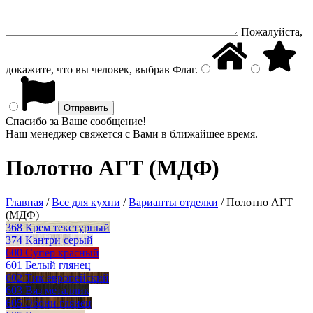
Пожалуйста,
докажите, что вы человек, выбрав
Флаг
.
Спасибо за Ваше сообщение!
Наш менеджер свяжется с Вами в ближайшее время.
Полотно АГТ (МДФ)
Главная
/
Все для кухни
/
Варианты отделки
/
Полотно АГТ
(МДФ)
368 Крем текстурный
374 Кантри серый
600 Супер красный
601 Белый глянец
602 Тик европейский
603 Вяз металлик
605 Эбони глянец