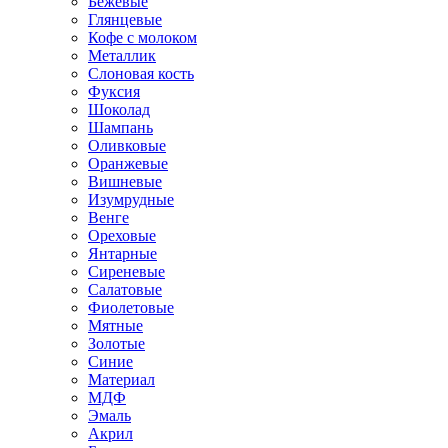
Бежевые
Глянцевые
Кофе с молоком
Металлик
Слоновая кость
Фуксия
Шоколад
Шампань
Оливковые
Оранжевые
Вишневые
Изумрудные
Венге
Ореховые
Янтарные
Сиреневые
Салатовые
Фиолетовые
Мятные
Золотые
Синие
Материал
МДФ
Эмаль
Акрил