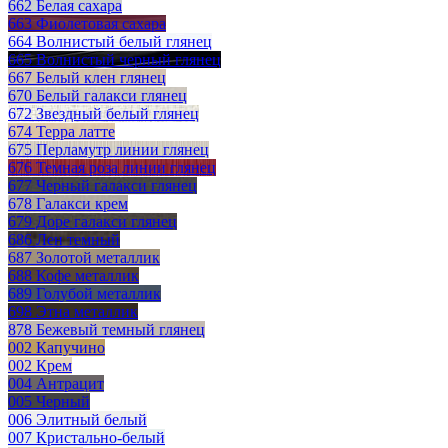
662 Белая сахара
663 Фиолетовая сахара
664 Волнистый белый глянец
665 Волнистый черный глянец
667 Белый клен глянец
670 Белый галакси глянец
672 Звездный белый глянец
674 Терра латте
675 Перламутр линии глянец
676 Темная роза линии глянец
677 Черный галакси глянец
678 Галакси крем
679 Доре галакси глянец
686 Лен темный
687 Золотой металлик
688 Кофе металлик
689 Голубой металлик
698 Этна металлик
878 Бежевый темный глянец
002 Капучино
002 Крем
004 Антрацит
005 Черный
006 Элитный белый
007 Кристально-белый