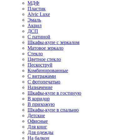
МДФ
Пластик
Alvic Luxe
Эмаль
Акрил
ДСП
С патиной
Шкафы-купе с зеркалом
Матовое зеркало
Стекло
Цветное стекло
Пескоструй
Комбинированные
С витражами
С фотопечатью
Назначение
Шкафы-купе в гостиную
В коридор
В прихожую
Шкафы-купе в спальню
Детские
Офисные
Для книг
Для одежды
На балкон