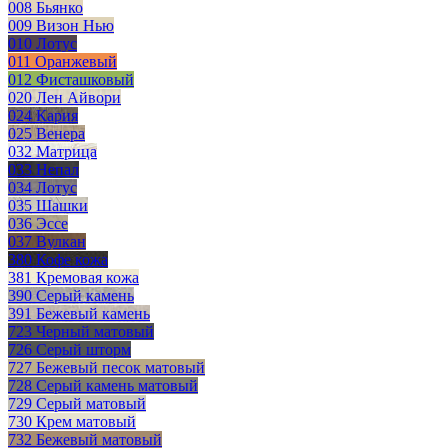
008 Бьянко
009 Визон Нью
010 Лотус
011 Оранжевый
012 Фисташковый
020 Лен Айвори
024 Кария
025 Венера
032 Матрица
033 Непал
034 Лотус
035 Шашки
036 Эссе
037 Вулкан
380 Кофе кожа
381 Кремовая кожа
390 Серый камень
391 Бежевый камень
723 Черный матовый
726 Серый шторм
727 Бежевый песок матовый
728 Серый камень матовый
729 Серый матовый
730 Крем матовый
732 Бежевый матовый