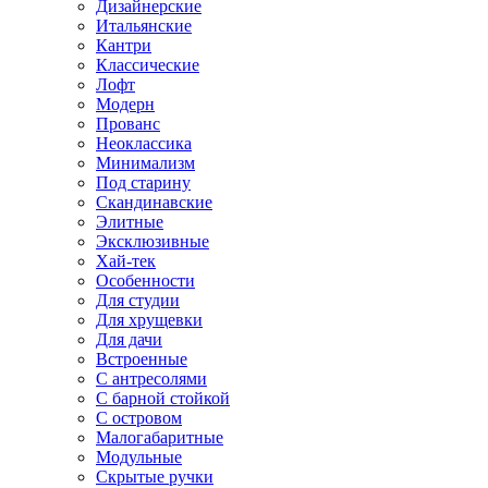
Дизайнерские
Итальянские
Кантри
Классические
Лофт
Модерн
Прованс
Неоклассика
Минимализм
Под старину
Скандинавские
Элитные
Эксклюзивные
Хай-тек
Особенности
Для студии
Для хрущевки
Для дачи
Встроенные
С антресолями
С барной стойкой
С островом
Малогабаритные
Модульные
Скрытые ручки