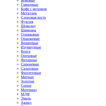
Бежевые
Глянцевые
Кофе с молоком
Металлик
Слоновая кость
Фуксия
Шоколад
Шампань
Оливковые
Оранжевые
Вишневые
Изумрудные
Венге
Ореховые
Янтарные
Сиреневые
Салатовые
Фиолетовые
Мятные
Золотые
Синие
Материал
МДФ
Эмаль
Акрил