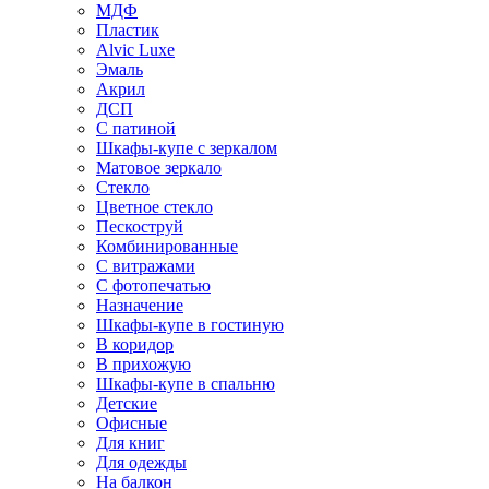
МДФ
Пластик
Alvic Luxe
Эмаль
Акрил
ДСП
С патиной
Шкафы-купе с зеркалом
Матовое зеркало
Стекло
Цветное стекло
Пескоструй
Комбинированные
С витражами
С фотопечатью
Назначение
Шкафы-купе в гостиную
В коридор
В прихожую
Шкафы-купе в спальню
Детские
Офисные
Для книг
Для одежды
На балкон