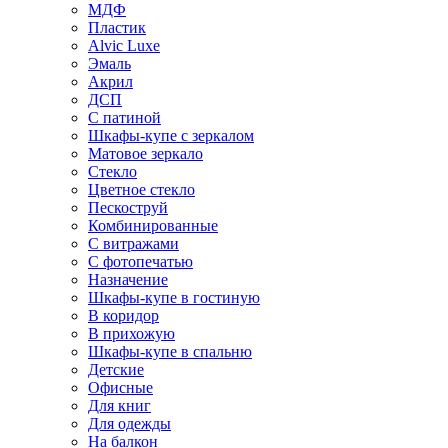
МДФ
Пластик
Alvic Luxe
Эмаль
Акрил
ДСП
С патиной
Шкафы-купе с зеркалом
Матовое зеркало
Стекло
Цветное стекло
Пескоструй
Комбинированные
С витражами
С фотопечатью
Назначение
Шкафы-купе в гостиную
В коридор
В прихожую
Шкафы-купе в спальню
Детские
Офисные
Для книг
Для одежды
На балкон