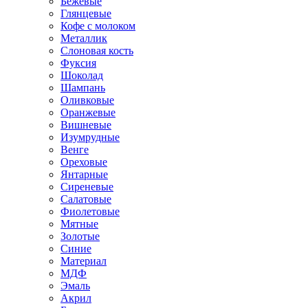
Бежевые
Глянцевые
Кофе с молоком
Металлик
Слоновая кость
Фуксия
Шоколад
Шампань
Оливковые
Оранжевые
Вишневые
Изумрудные
Венге
Ореховые
Янтарные
Сиреневые
Салатовые
Фиолетовые
Мятные
Золотые
Синие
Материал
МДФ
Эмаль
Акрил