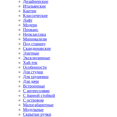
Дизайнерские
Итальянские
Кантри
Классические
Лофт
Модерн
Прованс
Неоклассика
Минимализм
Под старину
Скандинавские
Элитные
Эксклюзивные
Хай-тек
Особенности
Для студии
Для хрущевки
Для дачи
Встроенные
С антресолями
С барной стойкой
С островом
Малогабаритные
Модульные
Скрытые ручки