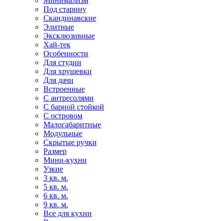
Минимализм
Под старину
Скандинавские
Элитные
Эксклюзивные
Хай-тек
Особенности
Для студии
Для хрущевки
Для дачи
Встроенные
С антресолями
С барной стойкой
С островом
Малогабаритные
Модульные
Скрытые ручки
Размер
Мини-кухни
Узкие
3 кв. м.
5 кв. м.
6 кв. м.
9 кв. м.
Все для кухни