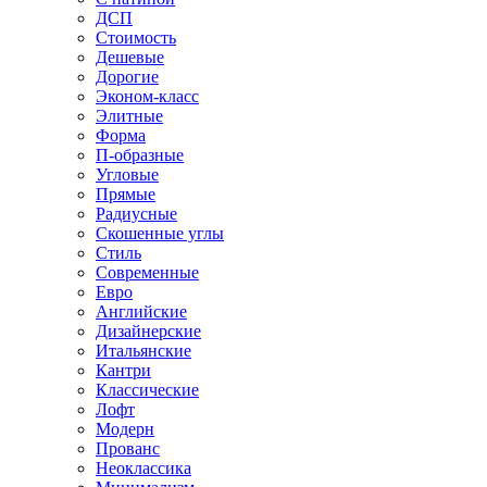
ДСП
Стоимость
Дешевые
Дорогие
Эконом-класс
Элитные
Форма
П-образные
Угловые
Прямые
Радиусные
Скошенные углы
Стиль
Современные
Евро
Английские
Дизайнерские
Итальянские
Кантри
Классические
Лофт
Модерн
Прованс
Неоклассика