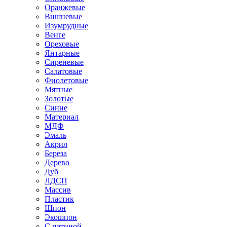
Оранжевые
Вишневые
Изумрудные
Венге
Ореховые
Янтарные
Сиреневые
Салатовые
Фиолетовые
Мятные
Золотые
Синие
Материал
МДФ
Эмаль
Акрил
Береза
Дерево
Дуб
ЛДСП
Массив
Пластик
Шпон
Экошпон
С патиной