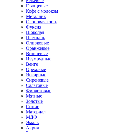
Бежевые
Глянцевые
Кофе с молоком
Металлик
Слоновая кость
Фуксия
Шоколад
Шампань
Оливковые
Оранжевые
Вишневые
Изумрудные
Венге
Ореховые
Янтарные
Сиреневые
Салатовые
Фиолетовые
Мятные
Золотые
Синие
Материал
МДФ
Эмаль
Акрил