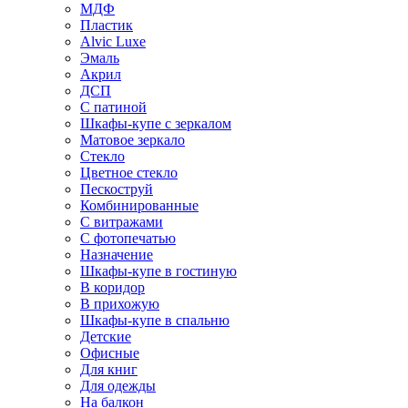
МДФ
Пластик
Alvic Luxe
Эмаль
Акрил
ДСП
С патиной
Шкафы-купе с зеркалом
Матовое зеркало
Стекло
Цветное стекло
Пескоструй
Комбинированные
С витражами
С фотопечатью
Назначение
Шкафы-купе в гостиную
В коридор
В прихожую
Шкафы-купе в спальню
Детские
Офисные
Для книг
Для одежды
На балкон