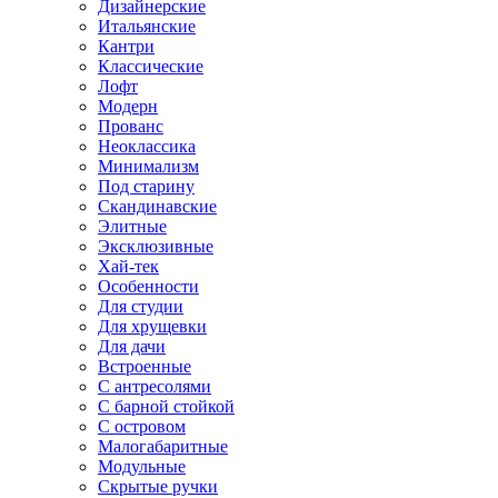
Дизайнерские
Итальянские
Кантри
Классические
Лофт
Модерн
Прованс
Неоклассика
Минимализм
Под старину
Скандинавские
Элитные
Эксклюзивные
Хай-тек
Особенности
Для студии
Для хрущевки
Для дачи
Встроенные
С антресолями
С барной стойкой
С островом
Малогабаритные
Модульные
Скрытые ручки