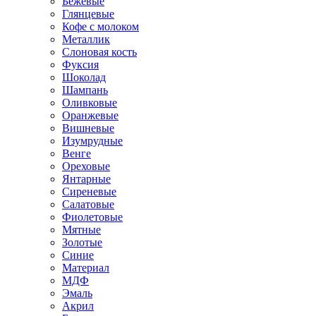
Бежевые
Глянцевые
Кофе с молоком
Металлик
Слоновая кость
Фуксия
Шоколад
Шампань
Оливковые
Оранжевые
Вишневые
Изумрудные
Венге
Ореховые
Янтарные
Сиреневые
Салатовые
Фиолетовые
Мятные
Золотые
Синие
Материал
МДФ
Эмаль
Акрил