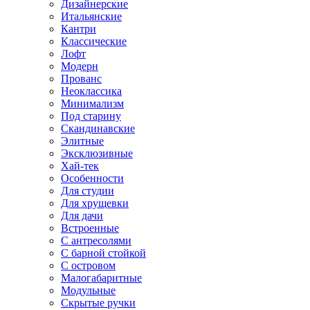
Дизайнерские
Итальянские
Кантри
Классические
Лофт
Модерн
Прованс
Неоклассика
Минимализм
Под старину
Скандинавские
Элитные
Эксклюзивные
Хай-тек
Особенности
Для студии
Для хрущевки
Для дачи
Встроенные
С антресолями
С барной стойкой
С островом
Малогабаритные
Модульные
Скрытые ручки