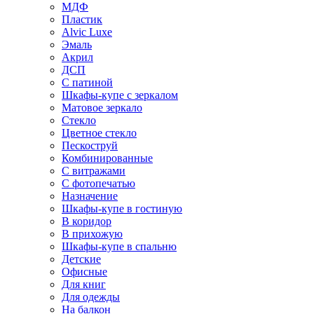
МДФ
Пластик
Alvic Luxe
Эмаль
Акрил
ДСП
С патиной
Шкафы-купе с зеркалом
Матовое зеркало
Стекло
Цветное стекло
Пескоструй
Комбинированные
С витражами
С фотопечатью
Назначение
Шкафы-купе в гостиную
В коридор
В прихожую
Шкафы-купе в спальню
Детские
Офисные
Для книг
Для одежды
На балкон