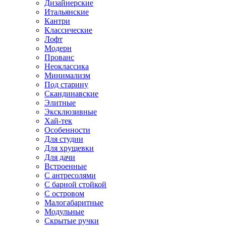
Дизайнерские
Итальянские
Кантри
Классические
Лофт
Модерн
Прованс
Неоклассика
Минимализм
Под старину
Скандинавские
Элитные
Эксклюзивные
Хай-тек
Особенности
Для студии
Для хрущевки
Для дачи
Встроенные
С антресолями
С барной стойкой
С островом
Малогабаритные
Модульные
Скрытые ручки