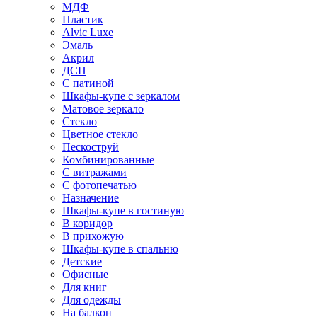
МДФ
Пластик
Alvic Luxe
Эмаль
Акрил
ДСП
С патиной
Шкафы-купе с зеркалом
Матовое зеркало
Стекло
Цветное стекло
Пескоструй
Комбинированные
С витражами
С фотопечатью
Назначение
Шкафы-купе в гостиную
В коридор
В прихожую
Шкафы-купе в спальню
Детские
Офисные
Для книг
Для одежды
На балкон