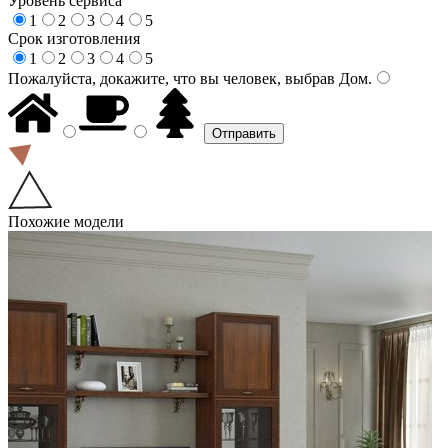
Уровень сервиса
1
2
3
4
5
Срок изготовления
1
2
3
4
5
Пожалуйста, докажите, что вы человек, выбрав
Дом
.
Похожие модели