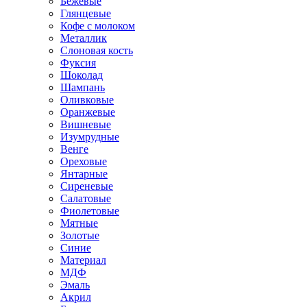
Бежевые
Глянцевые
Кофе с молоком
Металлик
Слоновая кость
Фуксия
Шоколад
Шампань
Оливковые
Оранжевые
Вишневые
Изумрудные
Венге
Ореховые
Янтарные
Сиреневые
Салатовые
Фиолетовые
Мятные
Золотые
Синие
Материал
МДФ
Эмаль
Акрил