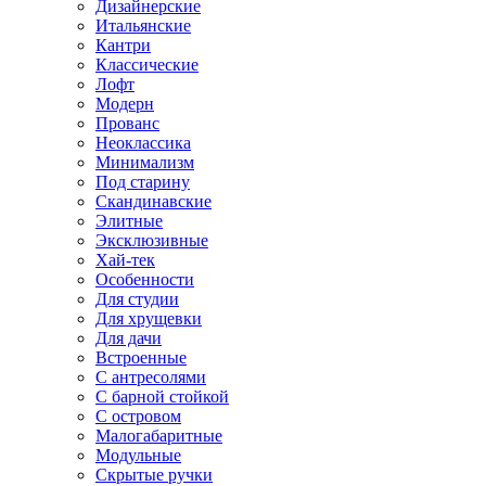
Дизайнерские
Итальянские
Кантри
Классические
Лофт
Модерн
Прованс
Неоклассика
Минимализм
Под старину
Скандинавские
Элитные
Эксклюзивные
Хай-тек
Особенности
Для студии
Для хрущевки
Для дачи
Встроенные
С антресолями
С барной стойкой
С островом
Малогабаритные
Модульные
Скрытые ручки