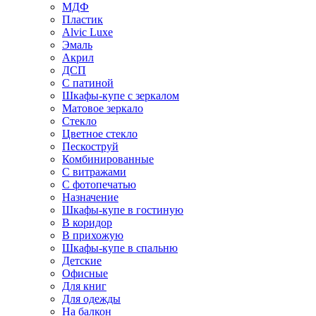
МДФ
Пластик
Alvic Luxe
Эмаль
Акрил
ДСП
С патиной
Шкафы-купе с зеркалом
Матовое зеркало
Стекло
Цветное стекло
Пескоструй
Комбинированные
С витражами
С фотопечатью
Назначение
Шкафы-купе в гостиную
В коридор
В прихожую
Шкафы-купе в спальню
Детские
Офисные
Для книг
Для одежды
На балкон