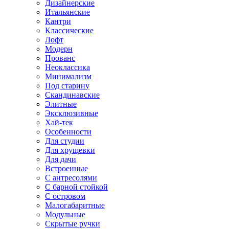
Дизайнерские
Итальянские
Кантри
Классические
Лофт
Модерн
Прованс
Неоклассика
Минимализм
Под старину
Скандинавские
Элитные
Эксклюзивные
Хай-тек
Особенности
Для студии
Для хрущевки
Для дачи
Встроенные
С антресолями
С барной стойкой
С островом
Малогабаритные
Модульные
Скрытые ручки