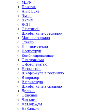
МДФ
Пластик
Alvic Luxe
Эмаль
Акрил
ДСП
С патиной
Шкафы-купе с зеркалом
Матовое зеркало
Стекло
Цветное стекло
Пескоструй
Комбинированные
С витражами
С фотопечатью
Назначение
Шкафы-купе в гостиную
В коридор
В прихожую
Шкафы-купе в спальню
Детские
Офисные
Для книг
Для одежды
На балкон