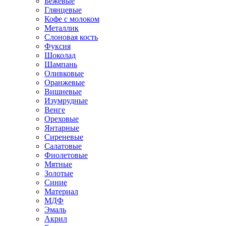
Бежевые
Глянцевые
Кофе с молоком
Металлик
Слоновая кость
Фуксия
Шоколад
Шампань
Оливковые
Оранжевые
Вишневые
Изумрудные
Венге
Ореховые
Янтарные
Сиреневые
Салатовые
Фиолетовые
Мятные
Золотые
Синие
Материал
МДФ
Эмаль
Акрил