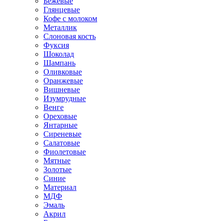
Бежевые
Глянцевые
Кофе с молоком
Металлик
Слоновая кость
Фуксия
Шоколад
Шампань
Оливковые
Оранжевые
Вишневые
Изумрудные
Венге
Ореховые
Янтарные
Сиреневые
Салатовые
Фиолетовые
Мятные
Золотые
Синие
Материал
МДФ
Эмаль
Акрил