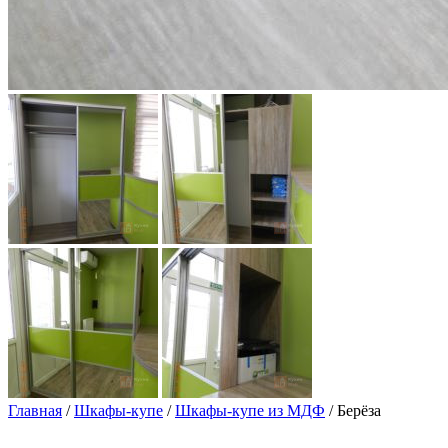
Главная
/
Шкафы-купе
/
Шкафы-купе из МДФ
/ Берёза