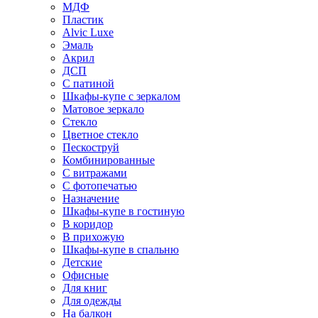
МДФ
Пластик
Alvic Luxe
Эмаль
Акрил
ДСП
С патиной
Шкафы-купе с зеркалом
Матовое зеркало
Стекло
Цветное стекло
Пескоструй
Комбинированные
С витражами
С фотопечатью
Назначение
Шкафы-купе в гостиную
В коридор
В прихожую
Шкафы-купе в спальню
Детские
Офисные
Для книг
Для одежды
На балкон