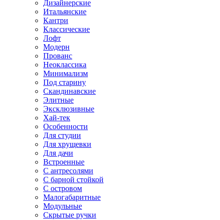
Дизайнерские
Итальянские
Кантри
Классические
Лофт
Модерн
Прованс
Неоклассика
Минимализм
Под старину
Скандинавские
Элитные
Эксклюзивные
Хай-тек
Особенности
Для студии
Для хрущевки
Для дачи
Встроенные
С антресолями
С барной стойкой
С островом
Малогабаритные
Модульные
Скрытые ручки