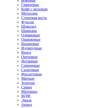
Бежевые
Глянцевые
Кофе с молоком
Металлик
Слоновая кость
Фуксия
Шоколад
Шампань
Оливковые
Оранжевые
Вишневые
Изумрудные
Венге
Ореховые
Янтарные
Сиреневые
Салатовые
Фиолетовые
Мятные
Золотые
Синие
Материал
МДФ
Эмаль
Акрил