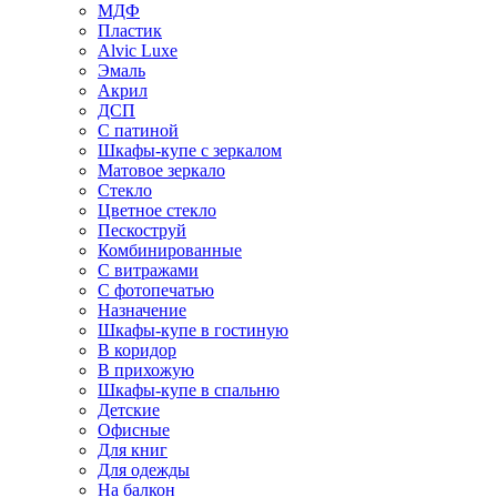
МДФ
Пластик
Alvic Luxe
Эмаль
Акрил
ДСП
С патиной
Шкафы-купе с зеркалом
Матовое зеркало
Стекло
Цветное стекло
Пескоструй
Комбинированные
С витражами
С фотопечатью
Назначение
Шкафы-купе в гостиную
В коридор
В прихожую
Шкафы-купе в спальню
Детские
Офисные
Для книг
Для одежды
На балкон