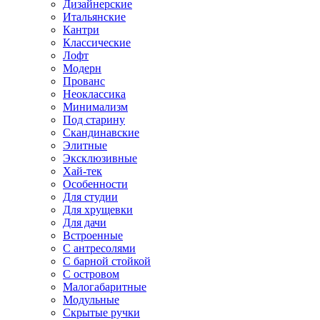
Дизайнерские
Итальянские
Кантри
Классические
Лофт
Модерн
Прованс
Неоклассика
Минимализм
Под старину
Скандинавские
Элитные
Эксклюзивные
Хай-тек
Особенности
Для студии
Для хрущевки
Для дачи
Встроенные
С антресолями
С барной стойкой
С островом
Малогабаритные
Модульные
Скрытые ручки