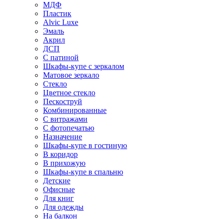
МДФ
Пластик
Alvic Luxe
Эмаль
Акрил
ДСП
С патиной
Шкафы-купе с зеркалом
Матовое зеркало
Стекло
Цветное стекло
Пескоструй
Комбинированные
С витражами
С фотопечатью
Назначение
Шкафы-купе в гостиную
В коридор
В прихожую
Шкафы-купе в спальню
Детские
Офисные
Для книг
Для одежды
На балкон