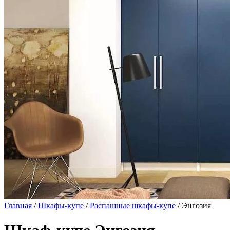
Главная
/
Шкафы-купе
/
Распашные шкафы-купе
/ Энгозия