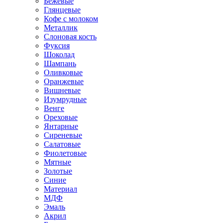
Бежевые
Глянцевые
Кофе с молоком
Металлик
Слоновая кость
Фуксия
Шоколад
Шампань
Оливковые
Оранжевые
Вишневые
Изумрудные
Венге
Ореховые
Янтарные
Сиреневые
Салатовые
Фиолетовые
Мятные
Золотые
Синие
Материал
МДФ
Эмаль
Акрил