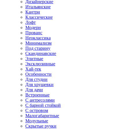
Дизайнерские
Итальянские
Кантри
Классические
Лофт
Модерн
Прованс
Неоклассика
Минимализм
Под старину
Скандинавские
Элитные
Эксклюзивные
Хай-тек
Особенности
Для студии
Для хрущевки
Для дачи
Встроенные
С антресолями
С барной стойкой
С островом
Малогабаритные
Модульные
Скрытые ручки