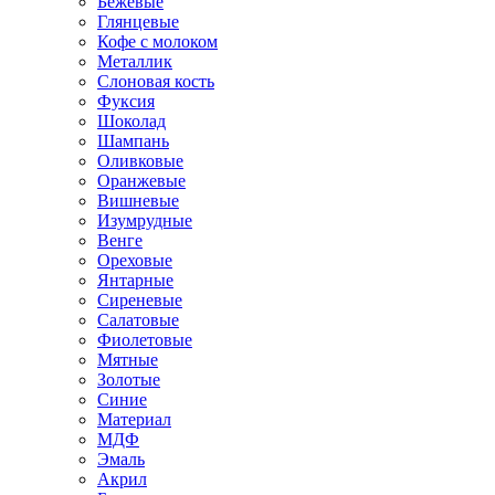
Бежевые
Глянцевые
Кофе с молоком
Металлик
Слоновая кость
Фуксия
Шоколад
Шампань
Оливковые
Оранжевые
Вишневые
Изумрудные
Венге
Ореховые
Янтарные
Сиреневые
Салатовые
Фиолетовые
Мятные
Золотые
Синие
Материал
МДФ
Эмаль
Акрил