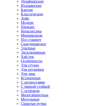
Дизайнерские
Итальянские
Кантри
Классические
Лофт
Модерн
Прованс
Неоклассика
Минимализм
Под старину
Скандинавские
Элитные
Эксклюзивные
Хай-тек
Особенности
Для студии
Для хрущевки
Для дачи
Встроенные
С антресолями
С барной стойкой
С островом
Малогабаритные
Модульные
Скрытые ручки