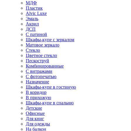
МДФ
Пластик
Alvic Luxe
Эмаль
Акрил
ДСП
С патиной
Шкафы-купе с зеркалом
Матовое зеркало
Стекло
Цветное стекло
Пескоструй
Комбинированные
С витражами
С фотопечатью
Назначение
Шкафы-купе в гостиную
В коридор
В прихожую
Шкафы-купе в спальню
Детские
Офисные
Для книг
Для одежды
На балкон