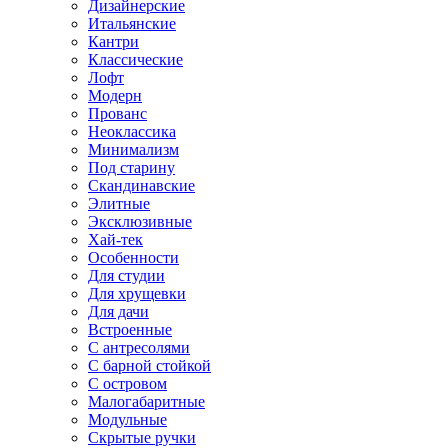
Дизайнерские
Итальянские
Кантри
Классические
Лофт
Модерн
Прованс
Неоклассика
Минимализм
Под старину
Скандинавские
Элитные
Эксклюзивные
Хай-тек
Особенности
Для студии
Для хрущевки
Для дачи
Встроенные
С антресолями
С барной стойкой
С островом
Малогабаритные
Модульные
Скрытые ручки