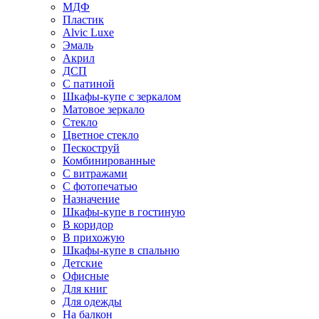
МДФ
Пластик
Alvic Luxe
Эмаль
Акрил
ДСП
С патиной
Шкафы-купе с зеркалом
Матовое зеркало
Стекло
Цветное стекло
Пескоструй
Комбинированные
С витражами
С фотопечатью
Назначение
Шкафы-купе в гостиную
В коридор
В прихожую
Шкафы-купе в спальню
Детские
Офисные
Для книг
Для одежды
На балкон