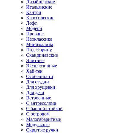
Дизайнерские
Итальянские
Кантри
Классические
Лофт
Модерн
Прованс
Неоклассика
Минимализм
Под старину
Скандинавские
Элитные
Эксклюзивные
Хай-тек
Особенности
Для студии
Для хрущевки
Для дачи
Встроенные
С антресолями
С барной стойкой
С островом
Малогабаритные
Модульные
Скрытые ручки