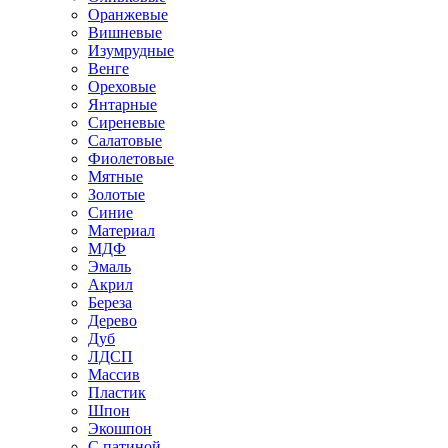
Оранжевые
Вишневые
Изумрудные
Венге
Ореховые
Янтарные
Сиреневые
Салатовые
Фиолетовые
Мятные
Золотые
Синие
Материал
МДФ
Эмаль
Акрил
Береза
Дерево
Дуб
ЛДСП
Массив
Пластик
Шпон
Экошпон
С патиной