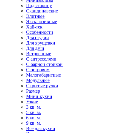
Минимализм
Под старину
Скандинавские
Элитные
Эксклюзивные
Хай-тек
Особенности
Для студии
Для хрущевки
Для дачи
Встроенные
С антресолями
С барной стойкой
С островом
Малогабаритные
Модульные
Скрытые ручки
Размер
Мини-кухни
Узкие
3 кв. м.
5 кв. м.
6 кв. м.
9 кв. м.
Все для кухни