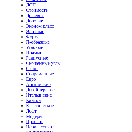
ДСП
Стоимость
Дешевые
Дорогие
Эконом-класс
Элитные
Форма
П-образные
Угловые
Прямые
Радиусные
Скошенные углы
Стиль
Современные
Евро
Английские
Дизайнерские
Итальянские
Кантри
Классические
Лофт
Модерн
Прованс
Неоклассика