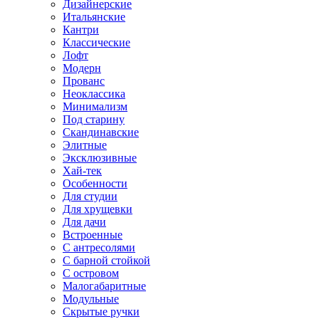
Дизайнерские
Итальянские
Кантри
Классические
Лофт
Модерн
Прованс
Неоклассика
Минимализм
Под старину
Скандинавские
Элитные
Эксклюзивные
Хай-тек
Особенности
Для студии
Для хрущевки
Для дачи
Встроенные
С антресолями
С барной стойкой
С островом
Малогабаритные
Модульные
Скрытые ручки