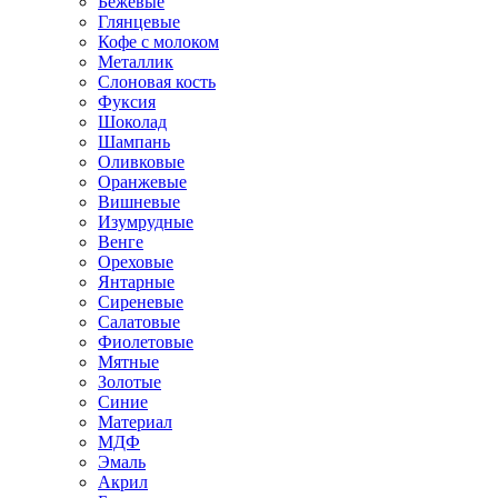
Бежевые
Глянцевые
Кофе с молоком
Металлик
Слоновая кость
Фуксия
Шоколад
Шампань
Оливковые
Оранжевые
Вишневые
Изумрудные
Венге
Ореховые
Янтарные
Сиреневые
Салатовые
Фиолетовые
Мятные
Золотые
Синие
Материал
МДФ
Эмаль
Акрил