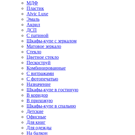
МДФ
Пластик
Alvic Luxe
Эмаль
Акрил
ДСП
С патиной
Шкафы-купе с зеркалом
Матовое зеркало
Стекло
Цветное стекло
Пескоструй
Комбинированные
С витражами
С фотопечатью
Назначение
Шкафы-купе в гостиную
В коридор
В прихожую
Шкафы-купе в спальню
Детские
Офисные
Для книг
Для одежды
На балкон