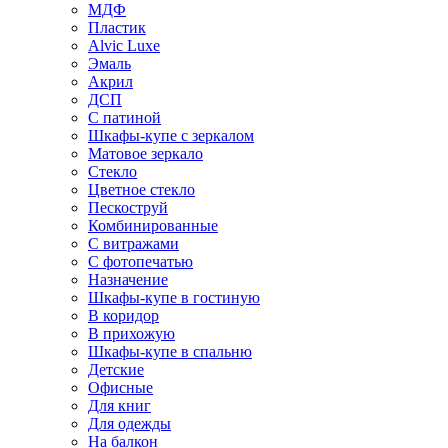
МДФ
Пластик
Alvic Luxe
Эмаль
Акрил
ДСП
С патиной
Шкафы-купе с зеркалом
Матовое зеркало
Стекло
Цветное стекло
Пескоструй
Комбинированные
С витражами
С фотопечатью
Назначение
Шкафы-купе в гостиную
В коридор
В прихожую
Шкафы-купе в спальню
Детские
Офисные
Для книг
Для одежды
На балкон