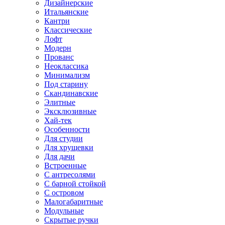
Дизайнерские
Итальянские
Кантри
Классические
Лофт
Модерн
Прованс
Неоклассика
Минимализм
Под старину
Скандинавские
Элитные
Эксклюзивные
Хай-тек
Особенности
Для студии
Для хрущевки
Для дачи
Встроенные
С антресолями
С барной стойкой
С островом
Малогабаритные
Модульные
Скрытые ручки