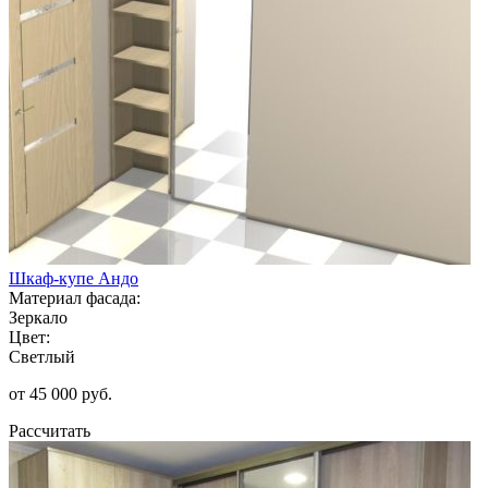
Шкаф-купе Андо
Материал фасада:
Зеркало
Цвет:
Светлый
от 45 000 руб.
Рассчитать