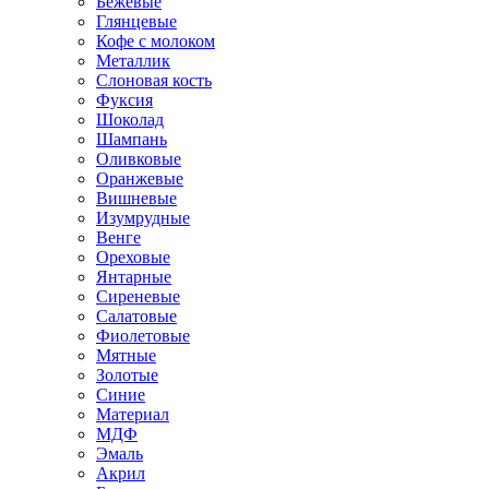
Бежевые
Глянцевые
Кофе с молоком
Металлик
Слоновая кость
Фуксия
Шоколад
Шампань
Оливковые
Оранжевые
Вишневые
Изумрудные
Венге
Ореховые
Янтарные
Сиреневые
Салатовые
Фиолетовые
Мятные
Золотые
Синие
Материал
МДФ
Эмаль
Акрил