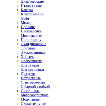
Дизайнерские
Итальянские
Кантри
Классические
Лофт
Модерн
Прованс
Неоклассика
Минимализм
Под старину
Скандинавские
Элитные
Эксклюзивные
Хай-тек
Особенности
Для студии
Для хрущевки
Для дачи
Встроенные
С антресолями
С барной стойкой
С островом
Малогабаритные
Модульные
Скрытые ручки