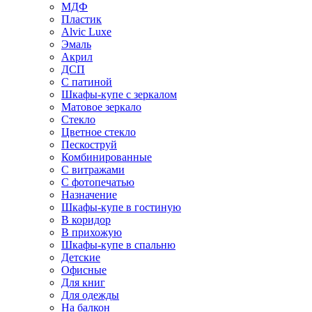
МДФ
Пластик
Alvic Luxe
Эмаль
Акрил
ДСП
С патиной
Шкафы-купе с зеркалом
Матовое зеркало
Стекло
Цветное стекло
Пескоструй
Комбинированные
С витражами
С фотопечатью
Назначение
Шкафы-купе в гостиную
В коридор
В прихожую
Шкафы-купе в спальню
Детские
Офисные
Для книг
Для одежды
На балкон