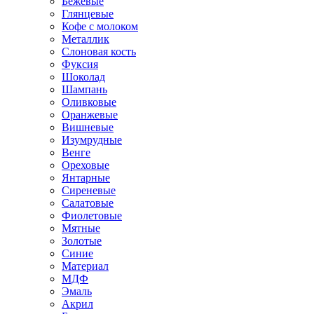
Бежевые
Глянцевые
Кофе с молоком
Металлик
Слоновая кость
Фуксия
Шоколад
Шампань
Оливковые
Оранжевые
Вишневые
Изумрудные
Венге
Ореховые
Янтарные
Сиреневые
Салатовые
Фиолетовые
Мятные
Золотые
Синие
Материал
МДФ
Эмаль
Акрил