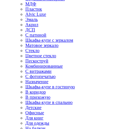
МДФ
Пластик
Alvic Luxe
Эмаль
Акрил
ДСП
С патиной
Шкафы-купе с зеркалом
Матовое зеркало
Стекло
Цветное стекло
Пескоструй
Комбинированные
С витражами
С фотопечатью
Назначение
Шкафы-купе в гостиную
В коридор
В прихожую
Шкафы-купе в спальню
Детские
Офисные
Для книг
Для одежды
На балкон