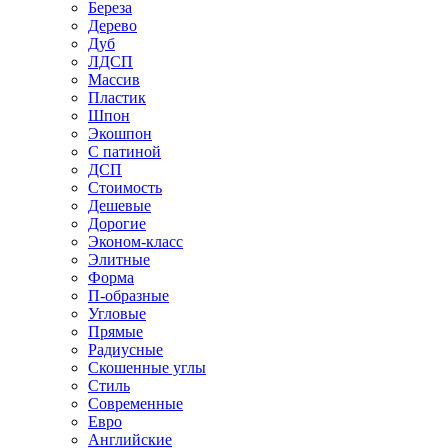
Береза
Дерево
Дуб
ЛДСП
Массив
Пластик
Шпон
Экошпон
С патиной
ДСП
Стоимость
Дешевые
Дорогие
Эконом-класс
Элитные
Форма
П-образные
Угловые
Прямые
Радиусные
Скошенные углы
Стиль
Современные
Евро
Английские