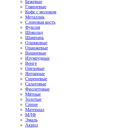
Бежевые
Глянцевые
Кофе с молоком
Металлик
Слоновая кость
Фуксия
Шоколад
Шампань
Оливковые
Оранжевые
Вишневые
Изумрудные
Венге
Ореховые
Янтарные
Сиреневые
Салатовые
Фиолетовые
Мятные
Золотые
Синие
Материал
МДФ
Эмаль
Акрил