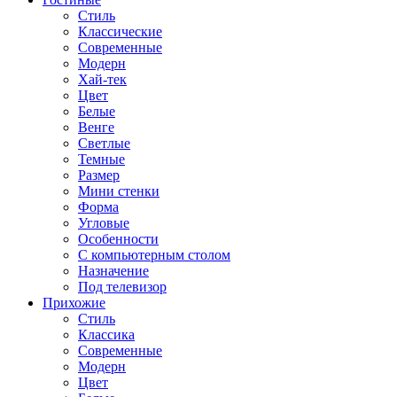
Стиль
Классические
Современные
Модерн
Хай-тек
Цвет
Белые
Венге
Светлые
Темные
Размер
Мини стенки
Форма
Угловые
Особенности
С компьютерным столом
Назначение
Под телевизор
Прихожие
Стиль
Классика
Современные
Модерн
Цвет