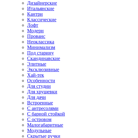
Дизайнерские
Итальянские
Кантри
Классические
Лофт
Модерн
Прованс
Неоклассика
Минимализм
Под старину
Скандинавские
Элитные
Эксклюзивные
Хай-тек
Особенности
Для студии
Для хрущевки
Для дачи
Встроенные
С антресолями
С барной стойкой
С островом
Малогабаритные
Модульные
Скрытые ручки