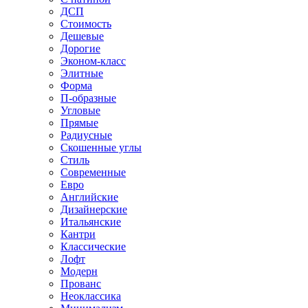
ДСП
Стоимость
Дешевые
Дорогие
Эконом-класс
Элитные
Форма
П-образные
Угловые
Прямые
Радиусные
Скошенные углы
Стиль
Современные
Евро
Английские
Дизайнерские
Итальянские
Кантри
Классические
Лофт
Модерн
Прованс
Неоклассика