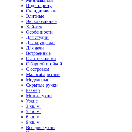
Минимализм
Под старину
Скандинавские
Элитные
Эксклюзивные
Хай-тек
Особенности
Для студии
Для хрущевки
Для дачи
Встроенные
С антресолями
С барной стойкой
С островом
Малогабаритные
Модульные
Скрытые ручки
Размер
Мини-кухни
Узкие
3 кв. м.
5 кв. м.
6 кв. м.
9 кв. м.
Все для кухни