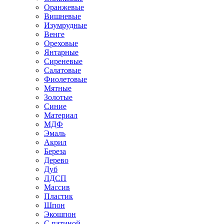
Оранжевые
Вишневые
Изумрудные
Венге
Ореховые
Янтарные
Сиреневые
Салатовые
Фиолетовые
Мятные
Золотые
Синие
Материал
МДФ
Эмаль
Акрил
Береза
Дерево
Дуб
ЛДСП
Массив
Пластик
Шпон
Экошпон
С патиной