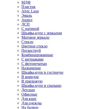
МДФ
Пластик
Alvic Luxe
Эмаль
Акрил
ДСП
С патиной
Шкафы-купе с зеркалом
Матовое зеркало
Стекло
Цветное стекло
Пескоструй
Комбинированные
С витражами
С фотопечатью
Назначение
Шкафы-купе в гостиную
В коридор
В прихожую
Шкафы-купе в спальню
Детские
Офисные
Для книг
Для одежды
На балкон