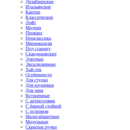
Дизайнерские
Итальянские
Кантри
Классические
Лофт
Модерн
Прованс
Неоклассика
Минимализм
Под старину
Скандинавские
Элитные
Эксклюзивные
Хай-тек
Особенности
Для студии
Для хрущевки
Для дачи
Встроенные
С антресолями
С барной стойкой
С островом
Малогабаритные
Модульные
Скрытые ручки