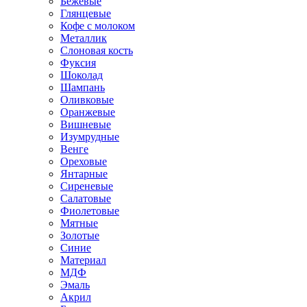
Бежевые
Глянцевые
Кофе с молоком
Металлик
Слоновая кость
Фуксия
Шоколад
Шампань
Оливковые
Оранжевые
Вишневые
Изумрудные
Венге
Ореховые
Янтарные
Сиреневые
Салатовые
Фиолетовые
Мятные
Золотые
Синие
Материал
МДФ
Эмаль
Акрил