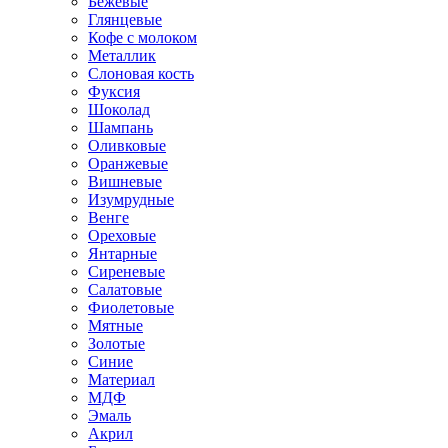
Бежевые
Глянцевые
Кофе с молоком
Металлик
Слоновая кость
Фуксия
Шоколад
Шампань
Оливковые
Оранжевые
Вишневые
Изумрудные
Венге
Ореховые
Янтарные
Сиреневые
Салатовые
Фиолетовые
Мятные
Золотые
Синие
Материал
МДФ
Эмаль
Акрил