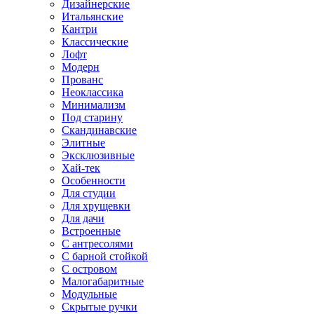
Дизайнерские
Итальянские
Кантри
Классические
Лофт
Модерн
Прованс
Неоклассика
Минимализм
Под старину
Скандинавские
Элитные
Эксклюзивные
Хай-тек
Особенности
Для студии
Для хрущевки
Для дачи
Встроенные
С антресолями
С барной стойкой
С островом
Малогабаритные
Модульные
Скрытые ручки