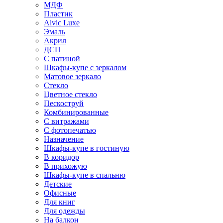
МДФ
Пластик
Alvic Luxe
Эмаль
Акрил
ДСП
С патиной
Шкафы-купе с зеркалом
Матовое зеркало
Стекло
Цветное стекло
Пескоструй
Комбинированные
С витражами
С фотопечатью
Назначение
Шкафы-купе в гостиную
В коридор
В прихожую
Шкафы-купе в спальню
Детские
Офисные
Для книг
Для одежды
На балкон