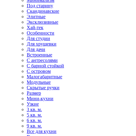
Минимализм
Под старину
Скандинавские
Элитные
Эксклюзивные
Хай-тек
Особенности
Для студии
Для хрущевки
Для дачи
Встроенные
С антресолями
С барной стойкой
С островом
Малогабаритные
Модульные
Скрытые ручки
Размер
Мини-кухни
Узкие
3 кв. м.
5 кв. м.
6 кв. м.
9 кв. м.
Все для кухни