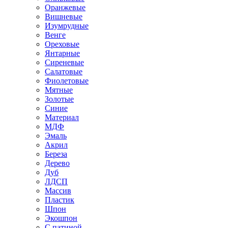
Оранжевые
Вишневые
Изумрудные
Венге
Ореховые
Янтарные
Сиреневые
Салатовые
Фиолетовые
Мятные
Золотые
Синие
Материал
МДФ
Эмаль
Акрил
Береза
Дерево
Дуб
ЛДСП
Массив
Пластик
Шпон
Экошпон
С патиной