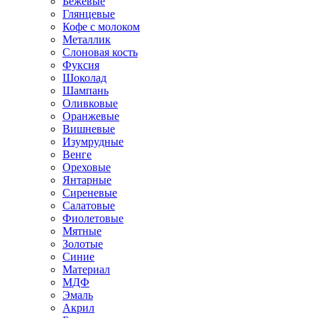
Бежевые
Глянцевые
Кофе с молоком
Металлик
Слоновая кость
Фуксия
Шоколад
Шампань
Оливковые
Оранжевые
Вишневые
Изумрудные
Венге
Ореховые
Янтарные
Сиреневые
Салатовые
Фиолетовые
Мятные
Золотые
Синие
Материал
МДФ
Эмаль
Акрил