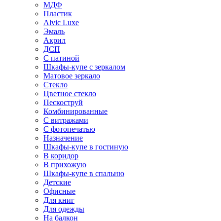
МДФ
Пластик
Alvic Luxe
Эмаль
Акрил
ДСП
С патиной
Шкафы-купе с зеркалом
Матовое зеркало
Стекло
Цветное стекло
Пескоструй
Комбинированные
С витражами
С фотопечатью
Назначение
Шкафы-купе в гостиную
В коридор
В прихожую
Шкафы-купе в спальню
Детские
Офисные
Для книг
Для одежды
На балкон