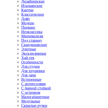
Дизайнерские
Итальянские
Кантри
Классические
Лофт
Модерн
Прованс
Неоклассика
Минимализм
Под старину
Скандинавские
Элитные
Эксклюзивные
Хай-тек
Особенности
Для студии
Для хрущевки
Для дачи
Встроенные
С антресолями
С барной стойкой
С островом
Малогабаритные
Модульные
Скрытые ручки