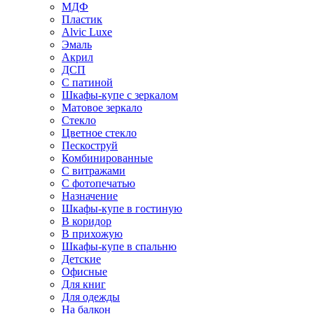
МДФ
Пластик
Alvic Luxe
Эмаль
Акрил
ДСП
С патиной
Шкафы-купе с зеркалом
Матовое зеркало
Стекло
Цветное стекло
Пескоструй
Комбинированные
С витражами
С фотопечатью
Назначение
Шкафы-купе в гостиную
В коридор
В прихожую
Шкафы-купе в спальню
Детские
Офисные
Для книг
Для одежды
На балкон