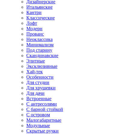
Дизайнерские
Итальянские
Кантри
Классические
Лофт
Модерн
Прованс
Неоклассика
Минимализм
Под старину
Скандинавские
Элитные
Эксклюзивные
Хай-тек
Особенности
Для студии
Для хрущевки
Для дачи
Встроенные
С антресолями
С барной стойкой
С островом
Малогабаритные
Модульные
Скрытые ручки