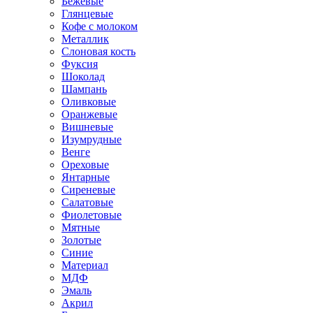
Бежевые
Глянцевые
Кофе с молоком
Металлик
Слоновая кость
Фуксия
Шоколад
Шампань
Оливковые
Оранжевые
Вишневые
Изумрудные
Венге
Ореховые
Янтарные
Сиреневые
Салатовые
Фиолетовые
Мятные
Золотые
Синие
Материал
МДФ
Эмаль
Акрил