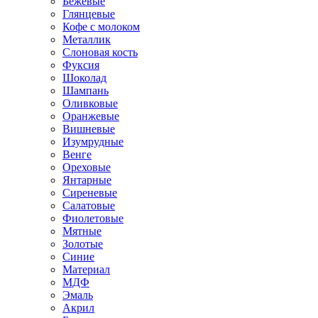
Бежевые
Глянцевые
Кофе с молоком
Металлик
Слоновая кость
Фуксия
Шоколад
Шампань
Оливковые
Оранжевые
Вишневые
Изумрудные
Венге
Ореховые
Янтарные
Сиреневые
Салатовые
Фиолетовые
Мятные
Золотые
Синие
Материал
МДФ
Эмаль
Акрил