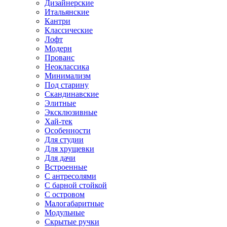
Дизайнерские
Итальянские
Кантри
Классические
Лофт
Модерн
Прованс
Неоклассика
Минимализм
Под старину
Скандинавские
Элитные
Эксклюзивные
Хай-тек
Особенности
Для студии
Для хрущевки
Для дачи
Встроенные
С антресолями
С барной стойкой
С островом
Малогабаритные
Модульные
Скрытые ручки