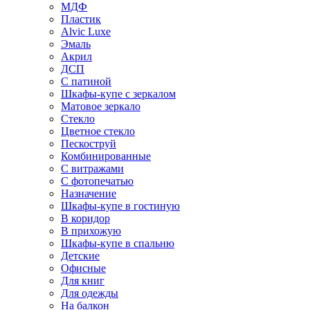
МДФ
Пластик
Alvic Luxe
Эмаль
Акрил
ДСП
С патиной
Шкафы-купе с зеркалом
Матовое зеркало
Стекло
Цветное стекло
Пескоструй
Комбинированные
С витражами
С фотопечатью
Назначение
Шкафы-купе в гостиную
В коридор
В прихожую
Шкафы-купе в спальню
Детские
Офисные
Для книг
Для одежды
На балкон