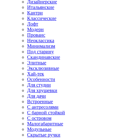
Дизайнерские
Итальянские
Кантри
Классические
Лофт
Модерн
Прованс
Неоклассика
Минимализм
Под старину
Скандинавские
Элитные
Эксклюзивные
Хай-тек
Особенности
Для студии
Для хрущевки
Для дачи
Встроенные
С антресолями
С барной стойкой
С островом
Малогабаритные
Модульные
Скрытые ручки