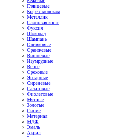
Бежевые
Глянцевые
Кофе с молоком
Металлик
Слоновая кость
Фуксия
Шоколад
Шампань
Оливковые
Оранжевые
Вишневые
Изумрудные
Венге
Ореховые
Янтарные
Сиреневые
Салатовые
Фиолетовые
Мятные
Золотые
Синие
Материал
МДФ
Эмаль
Акрил