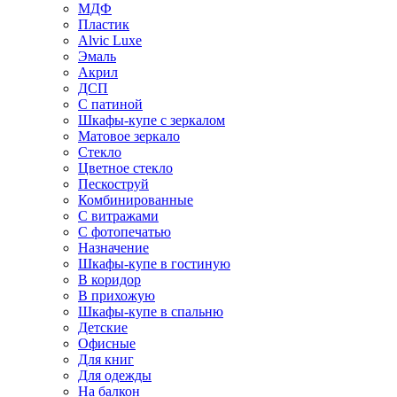
МДФ
Пластик
Alvic Luxe
Эмаль
Акрил
ДСП
С патиной
Шкафы-купе с зеркалом
Матовое зеркало
Стекло
Цветное стекло
Пескоструй
Комбинированные
С витражами
С фотопечатью
Назначение
Шкафы-купе в гостиную
В коридор
В прихожую
Шкафы-купе в спальню
Детские
Офисные
Для книг
Для одежды
На балкон