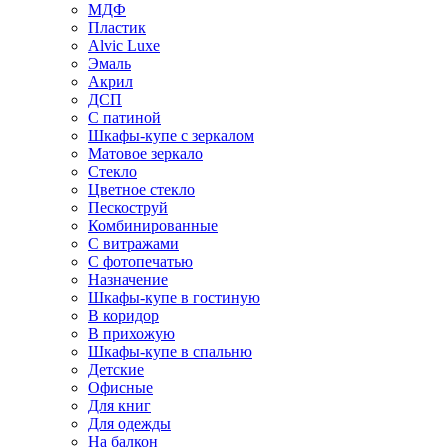
МДФ
Пластик
Alvic Luxe
Эмаль
Акрил
ДСП
С патиной
Шкафы-купе с зеркалом
Матовое зеркало
Стекло
Цветное стекло
Пескоструй
Комбинированные
С витражами
С фотопечатью
Назначение
Шкафы-купе в гостиную
В коридор
В прихожую
Шкафы-купе в спальню
Детские
Офисные
Для книг
Для одежды
На балкон