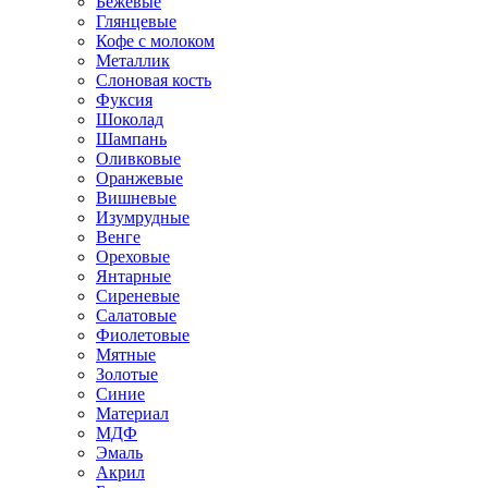
Бежевые
Глянцевые
Кофе с молоком
Металлик
Слоновая кость
Фуксия
Шоколад
Шампань
Оливковые
Оранжевые
Вишневые
Изумрудные
Венге
Ореховые
Янтарные
Сиреневые
Салатовые
Фиолетовые
Мятные
Золотые
Синие
Материал
МДФ
Эмаль
Акрил