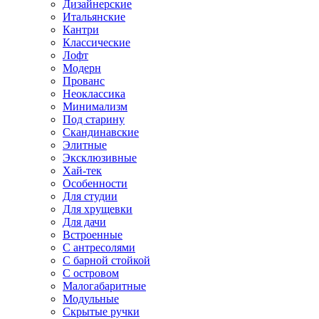
Дизайнерские
Итальянские
Кантри
Классические
Лофт
Модерн
Прованс
Неоклассика
Минимализм
Под старину
Скандинавские
Элитные
Эксклюзивные
Хай-тек
Особенности
Для студии
Для хрущевки
Для дачи
Встроенные
С антресолями
С барной стойкой
С островом
Малогабаритные
Модульные
Скрытые ручки