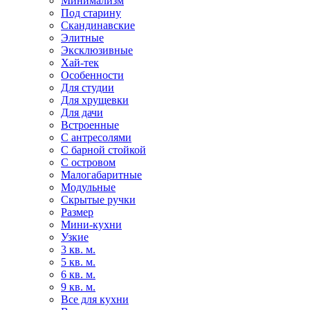
Минимализм
Под старину
Скандинавские
Элитные
Эксклюзивные
Хай-тек
Особенности
Для студии
Для хрущевки
Для дачи
Встроенные
С антресолями
С барной стойкой
С островом
Малогабаритные
Модульные
Скрытые ручки
Размер
Мини-кухни
Узкие
3 кв. м.
5 кв. м.
6 кв. м.
9 кв. м.
Все для кухни