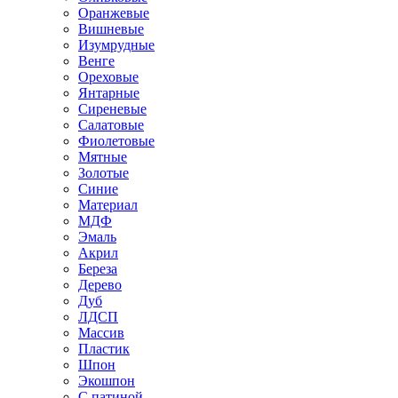
Оранжевые
Вишневые
Изумрудные
Венге
Ореховые
Янтарные
Сиреневые
Салатовые
Фиолетовые
Мятные
Золотые
Синие
Материал
МДФ
Эмаль
Акрил
Береза
Дерево
Дуб
ЛДСП
Массив
Пластик
Шпон
Экошпон
С патиной