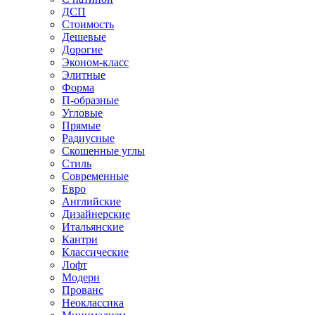
ДСП
Стоимость
Дешевые
Дорогие
Эконом-класс
Элитные
Форма
П-образные
Угловые
Прямые
Радиусные
Скошенные углы
Стиль
Современные
Евро
Английские
Дизайнерские
Итальянские
Кантри
Классические
Лофт
Модерн
Прованс
Неоклассика