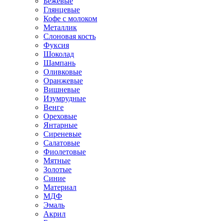
Бежевые
Глянцевые
Кофе с молоком
Металлик
Слоновая кость
Фуксия
Шоколад
Шампань
Оливковые
Оранжевые
Вишневые
Изумрудные
Венге
Ореховые
Янтарные
Сиреневые
Салатовые
Фиолетовые
Мятные
Золотые
Синие
Материал
МДФ
Эмаль
Акрил