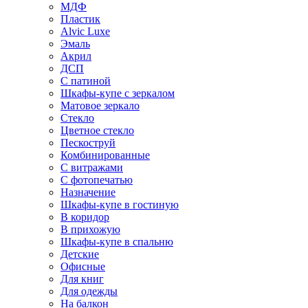
МДФ
Пластик
Alvic Luxe
Эмаль
Акрил
ДСП
С патиной
Шкафы-купе с зеркалом
Матовое зеркало
Стекло
Цветное стекло
Пескоструй
Комбинированные
С витражами
С фотопечатью
Назначение
Шкафы-купе в гостиную
В коридор
В прихожую
Шкафы-купе в спальню
Детские
Офисные
Для книг
Для одежды
На балкон