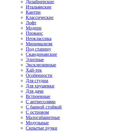
Дизайнерские
Итальянские
Кантри
Классические
Лофт
Модерн
Прованс
Неоклассика
Минимализм
Под старину
Скандинавские
Элитные
Эксклюзивные
Хай-тек
Особенности
Для студии
Для хрущевки
Для дачи
Встроенные
С антресолями
С барной стойкой
С островом
Малогабаритные
Модульные
Скрытые ручки