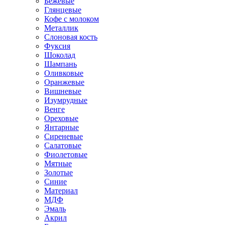
Бежевые
Глянцевые
Кофе с молоком
Металлик
Слоновая кость
Фуксия
Шоколад
Шампань
Оливковые
Оранжевые
Вишневые
Изумрудные
Венге
Ореховые
Янтарные
Сиреневые
Салатовые
Фиолетовые
Мятные
Золотые
Синие
Материал
МДФ
Эмаль
Акрил