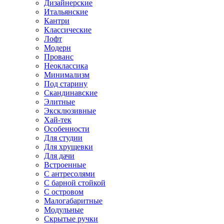
Дизайнерские
Итальянские
Кантри
Классические
Лофт
Модерн
Прованс
Неоклассика
Минимализм
Под старину
Скандинавские
Элитные
Эксклюзивные
Хай-тек
Особенности
Для студии
Для хрущевки
Для дачи
Встроенные
С антресолями
С барной стойкой
С островом
Малогабаритные
Модульные
Скрытые ручки