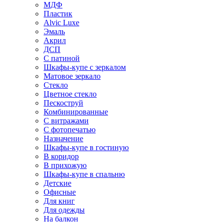
МДФ
Пластик
Alvic Luxe
Эмаль
Акрил
ДСП
С патиной
Шкафы-купе с зеркалом
Матовое зеркало
Стекло
Цветное стекло
Пескоструй
Комбинированные
С витражами
С фотопечатью
Назначение
Шкафы-купе в гостиную
В коридор
В прихожую
Шкафы-купе в спальню
Детские
Офисные
Для книг
Для одежды
На балкон