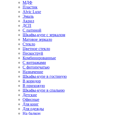
МДФ
Пластик
Alvic Luxe
Эмаль
Акрил
ДСП
С патиной
Шкафы-купе с зеркалом
Матовое зеркало
Стекло
Цветное стекло
Пескоструй
Комбинированные
С витражами
С фотопечатью
Назначение
Шкафы-купе в гостиную
В коридор
В прихожую
Шкафы-купе в спальню
Детские
Офисные
Для книг
Для одежды
На балкон