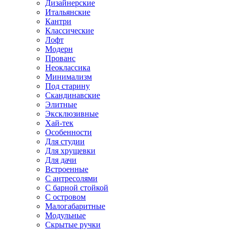
Дизайнерские
Итальянские
Кантри
Классические
Лофт
Модерн
Прованс
Неоклассика
Минимализм
Под старину
Скандинавские
Элитные
Эксклюзивные
Хай-тек
Особенности
Для студии
Для хрущевки
Для дачи
Встроенные
С антресолями
С барной стойкой
С островом
Малогабаритные
Модульные
Скрытые ручки