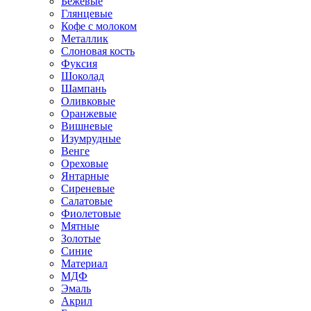
Бежевые
Глянцевые
Кофе с молоком
Металлик
Слоновая кость
Фуксия
Шоколад
Шампань
Оливковые
Оранжевые
Вишневые
Изумрудные
Венге
Ореховые
Янтарные
Сиреневые
Салатовые
Фиолетовые
Мятные
Золотые
Синие
Материал
МДФ
Эмаль
Акрил