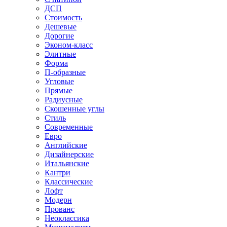
ДСП
Стоимость
Дешевые
Дорогие
Эконом-класс
Элитные
Форма
П-образные
Угловые
Прямые
Радиусные
Скошенные углы
Стиль
Современные
Евро
Английские
Дизайнерские
Итальянские
Кантри
Классические
Лофт
Модерн
Прованс
Неоклассика