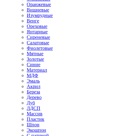
Оранжевые
Вишневые
Изумрудные
Венге
Ореховые
Янтарные
Сиреневые
Салатовые
Фиолетовые
Мятные
Золотые
Синие
Материал
МДФ
Эмаль
Акрил
Береза
Дерево
Дуб
ЛДСП
Массив
Пластик
Шпон
Экошпон
С патиной