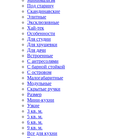
Минимализм
Под старину
Скандинавские
Элитные
Эксклюзивные
Хай-тек
Особенности
Для студии
Для хрущевки
Для дачи
Встроенные
С антресолями
С барной стойкой
С островом
Малогабаритные
Модульные
Скрытые ручки
Размер
Мини-кухни
Узкие
3 кв. м.
5 кв. м.
6 кв. м.
9 кв. м.
Все для кухни