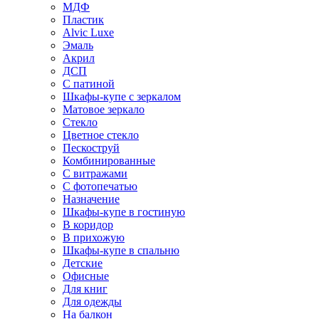
МДФ
Пластик
Alvic Luxe
Эмаль
Акрил
ДСП
С патиной
Шкафы-купе с зеркалом
Матовое зеркало
Стекло
Цветное стекло
Пескоструй
Комбинированные
С витражами
С фотопечатью
Назначение
Шкафы-купе в гостиную
В коридор
В прихожую
Шкафы-купе в спальню
Детские
Офисные
Для книг
Для одежды
На балкон