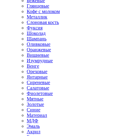
Бежевые
Глянцевые
Кофе с молоком
Металлик
Слоновая кость
Фуксия
Шоколад
Шампань
Оливковые
Оранжевые
Вишневые
Изумрудные
Венге
Ореховые
Янтарные
Сиреневые
Салатовые
Фиолетовые
Мятные
Золотые
Синие
Материал
МДФ
Эмаль
Акрил