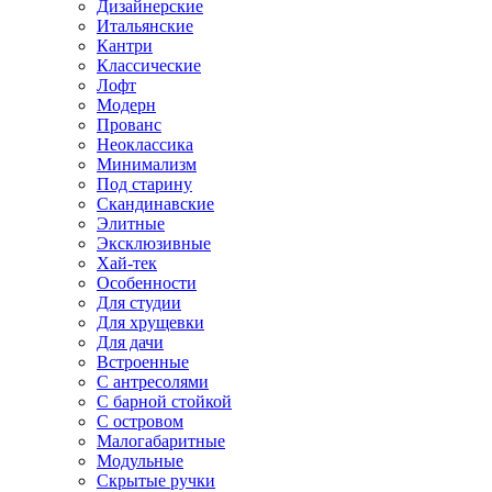
Дизайнерские
Итальянские
Кантри
Классические
Лофт
Модерн
Прованс
Неоклассика
Минимализм
Под старину
Скандинавские
Элитные
Эксклюзивные
Хай-тек
Особенности
Для студии
Для хрущевки
Для дачи
Встроенные
С антресолями
С барной стойкой
С островом
Малогабаритные
Модульные
Скрытые ручки