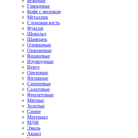
Бежевые
Глянцевые
Кофе с молоком
Металлик
Слоновая кость
Фуксия
Шоколад
Шампань
Оливковые
Оранжевые
Вишневые
Изумрудные
Венге
Ореховые
Янтарные
Сиреневые
Салатовые
Фиолетовые
Мятные
Золотые
Синие
Материал
МДФ
Эмаль
Акрил