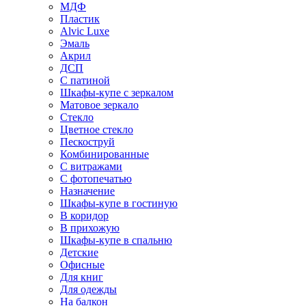
МДФ
Пластик
Alvic Luxe
Эмаль
Акрил
ДСП
С патиной
Шкафы-купе с зеркалом
Матовое зеркало
Стекло
Цветное стекло
Пескоструй
Комбинированные
С витражами
С фотопечатью
Назначение
Шкафы-купе в гостиную
В коридор
В прихожую
Шкафы-купе в спальню
Детские
Офисные
Для книг
Для одежды
На балкон