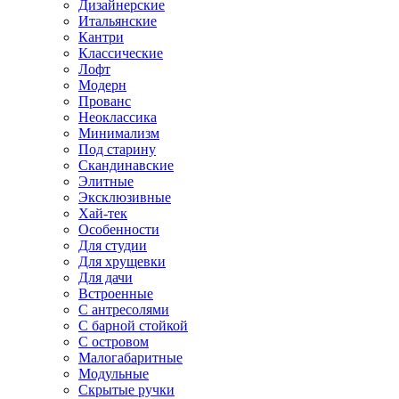
Дизайнерские
Итальянские
Кантри
Классические
Лофт
Модерн
Прованс
Неоклассика
Минимализм
Под старину
Скандинавские
Элитные
Эксклюзивные
Хай-тек
Особенности
Для студии
Для хрущевки
Для дачи
Встроенные
С антресолями
С барной стойкой
С островом
Малогабаритные
Модульные
Скрытые ручки