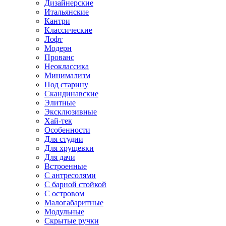
Дизайнерские
Итальянские
Кантри
Классические
Лофт
Модерн
Прованс
Неоклассика
Минимализм
Под старину
Скандинавские
Элитные
Эксклюзивные
Хай-тек
Особенности
Для студии
Для хрущевки
Для дачи
Встроенные
С антресолями
С барной стойкой
С островом
Малогабаритные
Модульные
Скрытые ручки