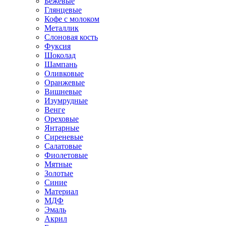
Бежевые
Глянцевые
Кофе с молоком
Металлик
Слоновая кость
Фуксия
Шоколад
Шампань
Оливковые
Оранжевые
Вишневые
Изумрудные
Венге
Ореховые
Янтарные
Сиреневые
Салатовые
Фиолетовые
Мятные
Золотые
Синие
Материал
МДФ
Эмаль
Акрил