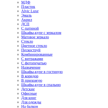
МДФ
Пластик
Alvic Luxe
Эмаль
Акрил
ДСП
С патиной
Шкафы-купе с зеркалом
Матовое зеркало
Стекло
Цветное стекло
Пескоструй
Комбинированные
С витражами
С фотопечатью
Назначение
Шкафы-купе в гостиную
В коридор
В прихожую
Шкафы-купе в спальню
Детские
Офисные
Для книг
Для одежды
На балкон