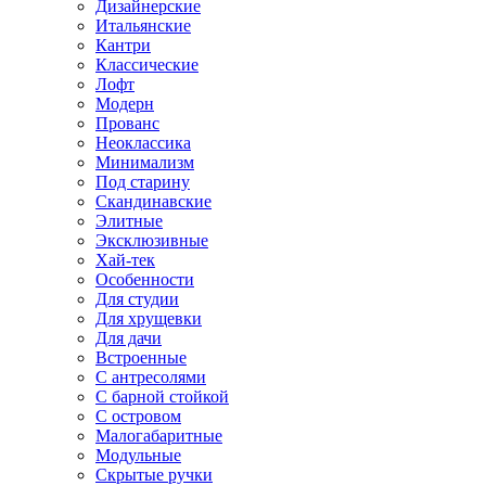
Дизайнерские
Итальянские
Кантри
Классические
Лофт
Модерн
Прованс
Неоклассика
Минимализм
Под старину
Скандинавские
Элитные
Эксклюзивные
Хай-тек
Особенности
Для студии
Для хрущевки
Для дачи
Встроенные
С антресолями
С барной стойкой
С островом
Малогабаритные
Модульные
Скрытые ручки