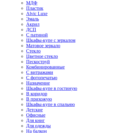
МДФ
Пластик
Alvic Luxe
Эмаль
Акрил
ДСП
С патиной
Шкафы-купе с зеркалом
Матовое зеркало
Стекло
Цветное стекло
Пескоструй
Комбинированные
С витражами
С фотопечатью
Назначение
Шкафы-купе в гостиную
В коридор
В прихожую
Шкафы-купе в спальню
Детские
Офисные
Для книг
Для одежды
На балкон