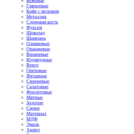
Бежевые
Глянцевые
Кофе с молоком
Металлик
Слоновая кость
Фуксия
Шоколад
Шампань
Оливковые
Оранжевые
Вишневые
Изумрудные
Венге
Ореховые
Янтарные
Сиреневые
Салатовые
Фиолетовые
Мятные
Золотые
Синие
Материал
МДФ
Эмаль
Акрил