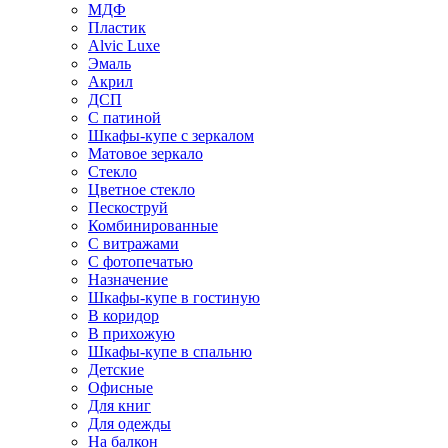
МДФ
Пластик
Alvic Luxe
Эмаль
Акрил
ДСП
С патиной
Шкафы-купе с зеркалом
Матовое зеркало
Стекло
Цветное стекло
Пескоструй
Комбинированные
С витражами
С фотопечатью
Назначение
Шкафы-купе в гостиную
В коридор
В прихожую
Шкафы-купе в спальню
Детские
Офисные
Для книг
Для одежды
На балкон