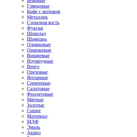
Бежевые
Глянцевые
Кофе с молоком
Металлик
Слоновая кость
Фуксия
Шоколад
Шампань
Оливковые
Оранжевые
Вишневые
Изумрудные
Венге
Ореховые
Янтарные
Сиреневые
Салатовые
Фиолетовые
Мятные
Золотые
Синие
Материал
МДФ
Эмаль
Акрил