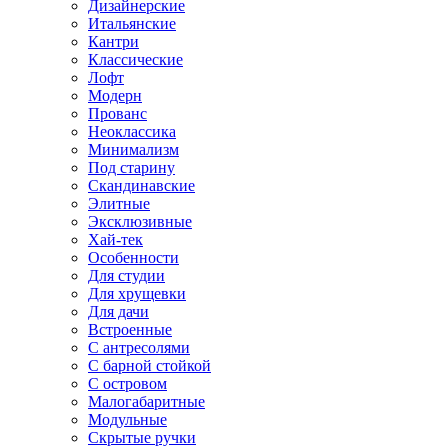
Дизайнерские
Итальянские
Кантри
Классические
Лофт
Модерн
Прованс
Неоклассика
Минимализм
Под старину
Скандинавские
Элитные
Эксклюзивные
Хай-тек
Особенности
Для студии
Для хрущевки
Для дачи
Встроенные
С антресолями
С барной стойкой
С островом
Малогабаритные
Модульные
Скрытые ручки