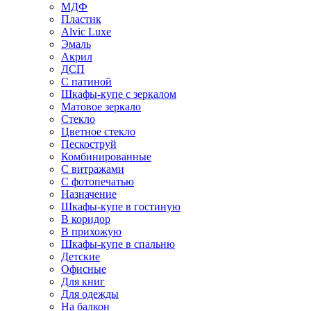
МДФ
Пластик
Alvic Luxe
Эмаль
Акрил
ДСП
С патиной
Шкафы-купе с зеркалом
Матовое зеркало
Стекло
Цветное стекло
Пескоструй
Комбинированные
С витражами
С фотопечатью
Назначение
Шкафы-купе в гостиную
В коридор
В прихожую
Шкафы-купе в спальню
Детские
Офисные
Для книг
Для одежды
На балкон