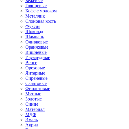
Бежевые
Глянцевые
Кофе с молоком
Металлик
Слоновая кость
Фуксия
Шоколад
Шампань
Оливковые
Оранжевые
Вишневые
Изумрудные
Венге
Ореховые
Янтарные
Сиреневые
Салатовые
Фиолетовые
Мятные
Золотые
Синие
Материал
МДФ
Эмаль
Акрил