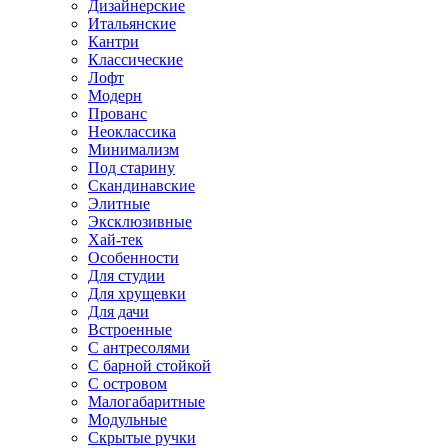
Дизайнерские
Итальянские
Кантри
Классические
Лофт
Модерн
Прованс
Неоклассика
Минимализм
Под старину
Скандинавские
Элитные
Эксклюзивные
Хай-тек
Особенности
Для студии
Для хрущевки
Для дачи
Встроенные
С антресолями
С барной стойкой
С островом
Малогабаритные
Модульные
Скрытые ручки