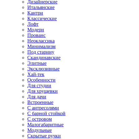
Дизайнерские
Итальянские
Кантри
Классические
Лофт
Модерн
Прованс
Неоклассика
Минимализм
Под старину
Скандинавские
Элитные
Эксклюзивные
Хай-тек
Особенности
Для студии
Для хрущевки
Для дачи
Встроенные
С антресолями
С барной стойкой
С островом
Малогабаритные
Модульные
Скрытые ручки