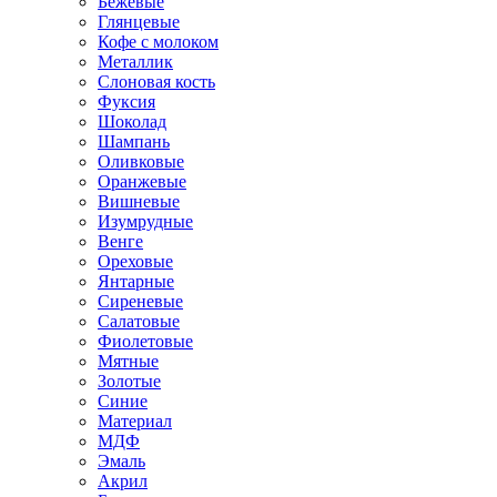
Бежевые
Глянцевые
Кофе с молоком
Металлик
Слоновая кость
Фуксия
Шоколад
Шампань
Оливковые
Оранжевые
Вишневые
Изумрудные
Венге
Ореховые
Янтарные
Сиреневые
Салатовые
Фиолетовые
Мятные
Золотые
Синие
Материал
МДФ
Эмаль
Акрил