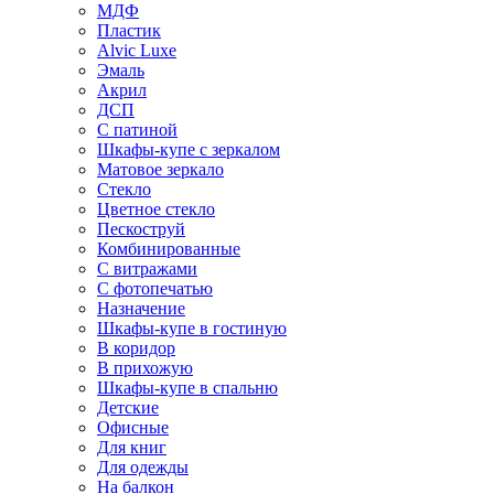
МДФ
Пластик
Alvic Luxe
Эмаль
Акрил
ДСП
С патиной
Шкафы-купе с зеркалом
Матовое зеркало
Стекло
Цветное стекло
Пескоструй
Комбинированные
С витражами
С фотопечатью
Назначение
Шкафы-купе в гостиную
В коридор
В прихожую
Шкафы-купе в спальню
Детские
Офисные
Для книг
Для одежды
На балкон