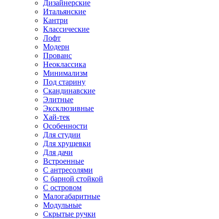
Дизайнерские
Итальянские
Кантри
Классические
Лофт
Модерн
Прованс
Неоклассика
Минимализм
Под старину
Скандинавские
Элитные
Эксклюзивные
Хай-тек
Особенности
Для студии
Для хрущевки
Для дачи
Встроенные
С антресолями
С барной стойкой
С островом
Малогабаритные
Модульные
Скрытые ручки