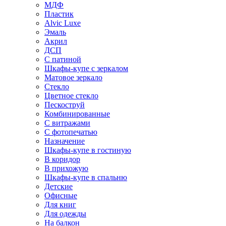
МДФ
Пластик
Alvic Luxe
Эмаль
Акрил
ДСП
С патиной
Шкафы-купе с зеркалом
Матовое зеркало
Стекло
Цветное стекло
Пескоструй
Комбинированные
С витражами
С фотопечатью
Назначение
Шкафы-купе в гостиную
В коридор
В прихожую
Шкафы-купе в спальню
Детские
Офисные
Для книг
Для одежды
На балкон