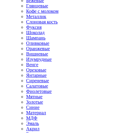
Бежевые
Глянцевые
Кофе с молоком
Металлик
Слоновая кость
Фуксия
Шоколад
Шампань
Оливковые
Оранжевые
Вишневые
Изумрудные
Венге
Ореховые
Янтарные
Сиреневые
Салатовые
Фиолетовые
Мятные
Золотые
Синие
Материал
МДФ
Эмаль
Акрил