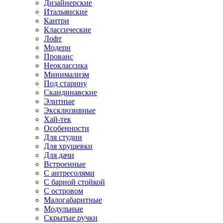
Дизайнерские
Итальянские
Кантри
Классические
Лофт
Модерн
Прованс
Неоклассика
Минимализм
Под старину
Скандинавские
Элитные
Эксклюзивные
Хай-тек
Особенности
Для студии
Для хрущевки
Для дачи
Встроенные
С антресолями
С барной стойкой
С островом
Малогабаритные
Модульные
Скрытые ручки