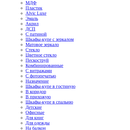
МДФ
Пластик
Alvic Luxe
Эмаль
Акрил
ДСП
С патиной
Шкафы-купе с зеркалом
Матовое зеркало
Стекло
Цветное стекло
Пескоструй
Комбинированные
С витражами
С фотопечатью
Назначение
Шкафы-купе в гостиную
В коридор
В прихожую
Шкафы-купе в спальню
Детские
Офисные
Для книг
Для одежды
На балкон