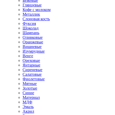
Бежевые
Глянцевые
Кофе с молоком
Металлик
Слоновая кость
Фуксия
Шоколад
Шампань
Оливковые
Оранжевые
Вишневые
Изумрудные
Венге
Ореховые
Янтарные
Сиреневые
Салатовые
Фиолетовые
Мятные
Золотые
Синие
Материал
МДФ
Эмаль
Акрил