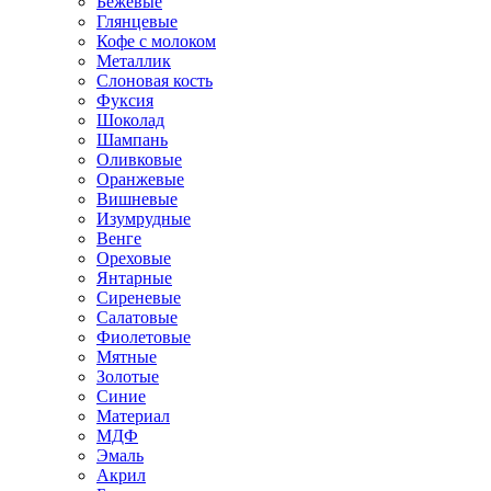
Бежевые
Глянцевые
Кофе с молоком
Металлик
Слоновая кость
Фуксия
Шоколад
Шампань
Оливковые
Оранжевые
Вишневые
Изумрудные
Венге
Ореховые
Янтарные
Сиреневые
Салатовые
Фиолетовые
Мятные
Золотые
Синие
Материал
МДФ
Эмаль
Акрил