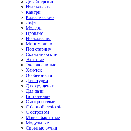
Дизайнерские
Итальянские
Кантри
Классические
Лофт
Модерн
Прованс
Неоклассика
Минимализм
Под старину
Скандинавские
Элитные
Эксклюзивные
Хай-тек
Особенности
Для студии
Для хрущевки
Для дачи
Встроенные
С антресолями
С барной стойкой
С островом
Малогабаритные
Модульные
Скрытые ручки