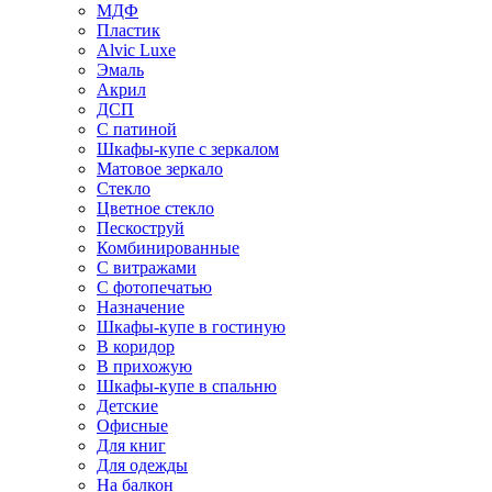
МДФ
Пластик
Alvic Luxe
Эмаль
Акрил
ДСП
С патиной
Шкафы-купе с зеркалом
Матовое зеркало
Стекло
Цветное стекло
Пескоструй
Комбинированные
С витражами
С фотопечатью
Назначение
Шкафы-купе в гостиную
В коридор
В прихожую
Шкафы-купе в спальню
Детские
Офисные
Для книг
Для одежды
На балкон