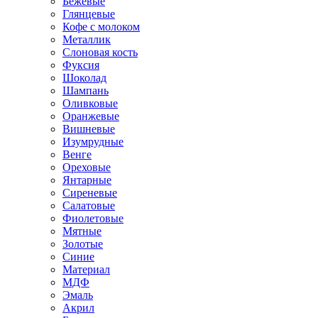
Бежевые
Глянцевые
Кофе с молоком
Металлик
Слоновая кость
Фуксия
Шоколад
Шампань
Оливковые
Оранжевые
Вишневые
Изумрудные
Венге
Ореховые
Янтарные
Сиреневые
Салатовые
Фиолетовые
Мятные
Золотые
Синие
Материал
МДФ
Эмаль
Акрил