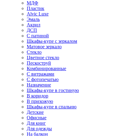
МДФ
Пластик
Alvic Luxe
Эмаль
Акрил
ДСП
С патиной
Шкафы-купе с зеркалом
Матовое зеркало
Стекло
Цветное стекло
Пескоструй
Комбинированные
С витражами
С фотопечатью
Назначение
Шкафы-купе в гостиную
В коридор
В прихожую
Шкафы-купе в спальню
Детские
Офисные
Для книг
Для одежды
На балкон