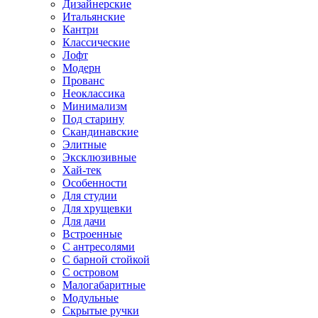
Дизайнерские
Итальянские
Кантри
Классические
Лофт
Модерн
Прованс
Неоклассика
Минимализм
Под старину
Скандинавские
Элитные
Эксклюзивные
Хай-тек
Особенности
Для студии
Для хрущевки
Для дачи
Встроенные
С антресолями
С барной стойкой
С островом
Малогабаритные
Модульные
Скрытые ручки