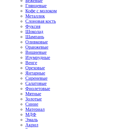
Бежевые
Глянцевые
Кофе с молоком
Металлик
Слоновая кость
Фуксия
Шоколад
Шампань
Оливковые
Оранжевые
Вишневые
Изумрудные
Венге
Ореховые
Янтарные
Сиреневые
Салатовые
Фиолетовые
Мятные
Золотые
Синие
Материал
МДФ
Эмаль
Акрил