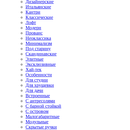
Дизайнерские
Итальянские
Кантри
Классические
Лофт
Модерн
Прованс
Неоклассика
Минимализм
Под старину
Скандинавские
Элитные
Эксклюзивные
Хай-тек
Особенности
Для студии
Для хрущевки
Для дачи
Встроенные
С антресолями
С барной стойкой
С островом
Малогабаритные
Модульные
Скрытые ручки