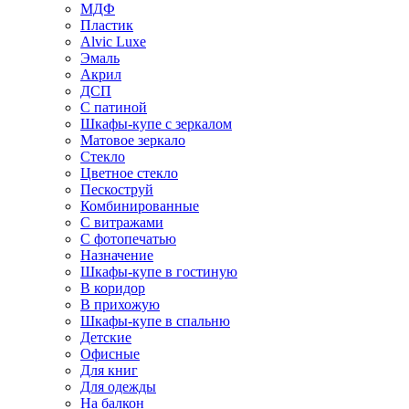
МДФ
Пластик
Alvic Luxe
Эмаль
Акрил
ДСП
С патиной
Шкафы-купе с зеркалом
Матовое зеркало
Стекло
Цветное стекло
Пескоструй
Комбинированные
С витражами
С фотопечатью
Назначение
Шкафы-купе в гостиную
В коридор
В прихожую
Шкафы-купе в спальню
Детские
Офисные
Для книг
Для одежды
На балкон